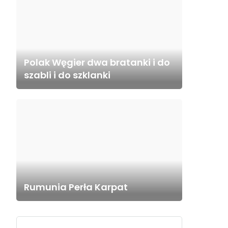
Polak Węgier dwa bratanki i do
szabli i do szklanki
Rumunia Perła Karpat