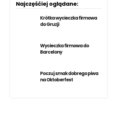
Najczęśćiej oglądane:
Krótka wycieczka firmowa
do Gruzji
Wycieczka firmowa do
Barcelony
Poczuj smak dobrego piwa
na Oktoberfest