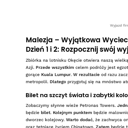
Wyjazd fir
Malezja – Wyjątkowa Wyciec
Dzień 1 i 2: Rozpocznij swój w
Zbiórka na lotnisku Okęcie otwiera naszą wielk
Azji.
Przede wszystkim
celem podróży jest egzo
gorące
Kuala Lumpur
.
W rezultacie
od razu zacz
metropolii.
Dlatego
przygotuj się na mnóstwo atr
Bilet na szczyt świata i zabytki kol
Zobaczymy słynne wieże Petronas Towers.
Jedn
będzie
bilet
.
Kolejnym punktem
będzie malowni
dworzec kolejowy.
Warto dodać
, że zachwyca on
oraz tętniące życiem Chinatown.
Zatem
będzie t