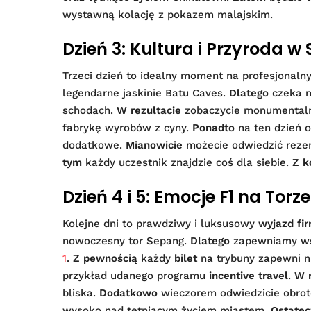
wystawną kolację z pokazem malajskim.
Dzień 3: Kultura i Przyroda w 
Trzeci dzień to idealny moment na profesjonal
legendarne jaskinie Batu Caves.
Dlatego
czeka n
schodach.
W rezultacie
zobaczycie monumentaln
fabrykę wyrobów z cyny.
Ponadto
na ten dzień 
dodatkowe.
Mianowicie
możecie odwiedzić rezer
tym
każdy uczestnik znajdzie coś dla siebie.
Z k
Dzień 4 i 5: Emocje F1 na Tor
Kolejne dni to prawdziwy i luksusowy
wyjazd fi
nowoczesny tor Sepang.
Dlatego
zapewniamy wsz
1
.
Z pewnością
każdy
bilet
na trybuny zapewni 
przykład udanego programu
incentive travel
.
W r
bliska.
Dodatkowo
wieczorem odwiedzicie obrot
wysoko nad tętniącym życiem miastem.
Ostatec