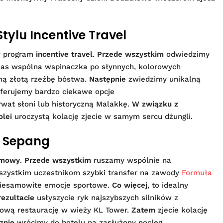
Stylu Incentive Travel
ny program
incentive travel
.
Przede wszystkim
odwiedzimy
as wspólna wspinaczka po słynnych, kolorowych
ą złotą rzeźbę bóstwa.
Następnie
zwiedzimy unikalną
oferujemy bardzo ciekawe opcje
wat słoni lub historyczną Malakkę.
W związku z
olei
uroczystą kolację zjecie w samym sercu dżungli.
ze Sepang
rmowy
.
Przede wszystkim
ruszamy wspólnie na
ystkim uczestnikom szybki transfer na zawody
Formuła
niesamowite emocje sportowe.
Co więcej
, to idealny
ezultacie
usłyszycie ryk najszybszych silników z
ową restaurację w wieży KL Tower.
Zatem
zjecie kolację
znie
wrócimy do hotelu na zasłużony nocleg.