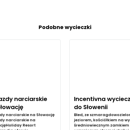
Podobne wycieczki
zdy narciarskie
Incentivna wyciec
Słowację
do Słowenii
dy narciarskie na Słowację
Bled, ze szmaragdowoziel
dy narciarskie na
jeziorem, kościółkiem na wy
cjęHoliday Resort
średniowiecznym zamkiem