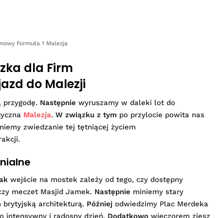
mowy Formuła 1 Malezja
zka dla Firm
yjazd do Malezji
ą przygodę.
Następnie
wyruszamy w daleki lot do
tyczna
Malezja
.
W związku z tym
po przylocie powita nas
niemy zwiedzanie tej tętniącej życiem
akcji.
onialne
ak
wejście na mostek zależy od tego, czy dostępny
czy meczet Masjid Jamek.
Następnie
miniemy stary
 brytyjską architekturą.
Później
odwiedzimy Plac Merdeka
o intensywny i radosny dzień.
Dodatkowo
wieczorem zjesz