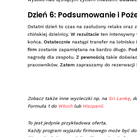
Dzień 6: Podsumowanie i Poże
Ostatni dzień to czas na zasłużony relaks oraz 
chińskiej dzielnicy.
W rezultacie
ten intensywny
końca.
Ostatecznie
nastąpi transfer na lotnisko i
firm
zostanie zapamiętana na bardzo długo.
Pod
nagrodę dla zespołu.
Z pewnością
takie doświad
pracowników.
Zatem
zapraszamy do rezerwacji k
Zobacz także inne wycieczki np. na
Sri Lankę
, 
Formuła 1 do
Włoch
lub
Hiszpanii.
To jest jedynie przykładowa oferta.
Każdy program wyjazdu firmowego może być do