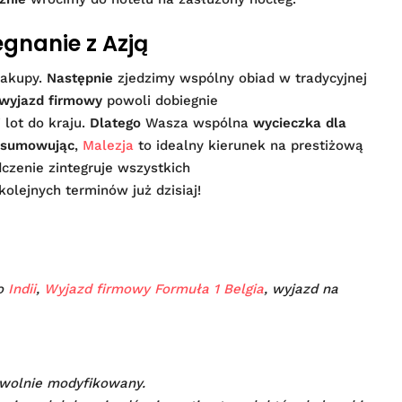
gnanie z Azją
zakupy.
Następnie
zjedzimy wspólny obiad w tradycyjnej
wyjazd firmowy
powoli dobiegnie
 lot do kraju.
Dlatego
Wasza wspólna
wycieczka dla
sumowując
,
Malezja
to idealny kierunek na prestiżową
czenie zintegruje wszystkich
olejnych terminów już dzisiaj!
do
Indii
,
Wyjazd firmowy Formuła 1 Belgia
, wyjazd na
wolnie modyfikowany.