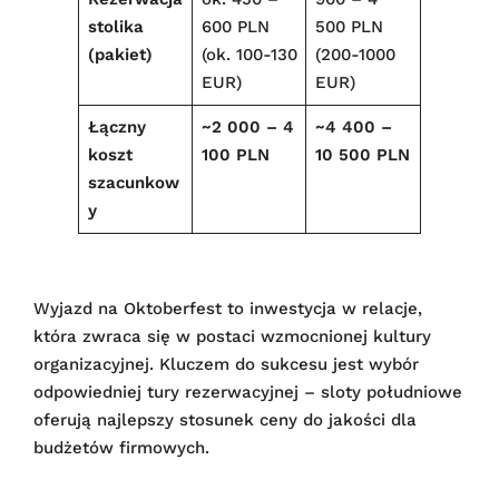
stolika
600 PLN
500 PLN
(pakiet)
(ok. 100-130
(200-1000
EUR)
EUR)
Łączny
~2 000 – 4
~4 400 –
koszt
100 PLN
10 500 PLN
szacunkow
y
Wyjazd na Oktoberfest to inwestycja w relacje,
która zwraca się w postaci wzmocnionej kultury
organizacyjnej. Kluczem do sukcesu jest wybór
odpowiedniej tury rezerwacyjnej – sloty południowe
oferują najlepszy stosunek ceny do jakości dla
budżetów firmowych.