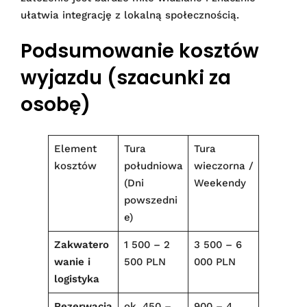
ułatwia integrację z lokalną społecznością.
Podsumowanie kosztów
wyjazdu (szacunki za
osobę)
Element
Tura
Tura
kosztów
południowa
wieczorna /
(Dni
Weekendy
powszedni
e)
Zakwatero
1 500 – 2
3 500 – 6
wanie i
500 PLN
000 PLN
logistyka
Rezerwacja
ok. 450 –
900 – 4