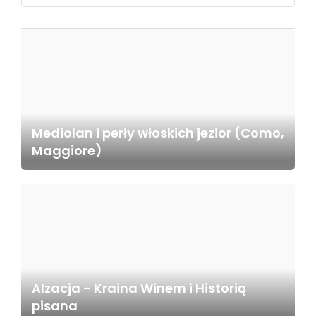
Mediolan i perły włoskich jezior (Como,
Maggiore)
Alzacja - Kraina Winem i Historią
pisana