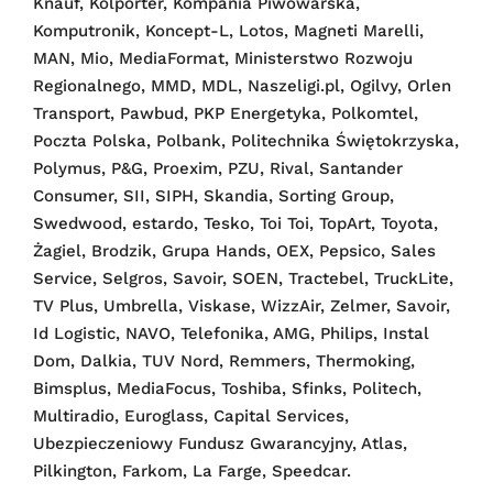
Knauf, Kolporter, Kompania Piwowarska,
Komputronik, Koncept-L, Lotos, Magneti Marelli,
MAN, Mio, MediaFormat, Ministerstwo Rozwoju
Regionalnego, MMD, MDL, Naszeligi.pl, Ogilvy, Orlen
Transport, Pawbud, PKP Energetyka, Polkomtel,
Poczta Polska, Polbank, Politechnika Świętokrzyska,
Polymus, P&G, Proexim, PZU, Rival, Santander
Consumer, SII, SIPH, Skandia, Sorting Group,
Swedwood, estardo, Tesko, Toi Toi, TopArt, Toyota,
Żagiel, Brodzik, Grupa Hands, OEX, Pepsico, Sales
Service, Selgros, Savoir, SOEN, Tractebel, TruckLite,
TV Plus, Umbrella, Viskase, WizzAir, Zelmer, Savoir,
Id Logistic, NAVO, Telefonika, AMG, Philips, Instal
Dom, Dalkia, TUV Nord, Remmers, Thermoking,
Bimsplus, MediaFocus, Toshiba, Sfinks, Politech,
Multiradio, Euroglass, Capital Services,
Ubezpieczeniowy Fundusz Gwarancyjny, Atlas,
Pilkington, Farkom, La Farge, Speedcar.