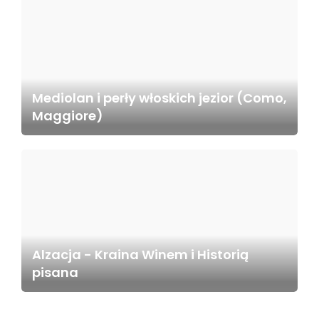
Mediolan i perły włoskich jezior (Como,
Maggiore)
Alzacja - Kraina Winem i Historią
pisana