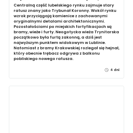
Centralną część lubelskiego rynku zajmuje stary
ratusz znany jako Trybunał Koronny. Wokół rynku
wzrok przyciągają kamienice z zachowanymi
oryginalnymi detalami architektonicznymi.
Pozostałościami po miejskich fortyfikacjach są
bramy, wieże i furty. Neogotycka wieża Trynitarska
początkowo była furtą zakonną, a dziś jest
najwyższym punktem widokowym w Lublinie.
Natomiast z bramy Krakowskiej rozlegał się hejnał,
który obecnie trębacz odgrywa z balkonu
pobliskiego nowego ratusza.
4 dni