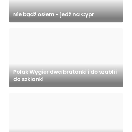
Nie bądź osłem - jedź na Cypr
Polak Węgier dwa bratanki i do szabli i
do szklanki