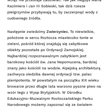
wciąż nie przestaje zadziwiać. Tak jak niegdyś Maria
Kazimiera i Jan III Sobieski, tak dziś rzesze
pielgrzymów przybywają tu, by zaczerpnąć wody z
cudownego źródła.
Następnie zwiedzimy
Zwierzyniec
. To niewielkie,
położone w sercu Roztocza miasteczko tonie w
zieleni, pośród której znajdują się zabytkowe
obiekty pozostałe po Ordynacji Zamojskiej.
Najbardziej rozpoznawalnym zabytkiem jest
barokowy kościół św. Jana Nepomucena, bardziej
znany jako kościół na wodzie. Alpejską architekturą
zachwyca siedziba dawnej ordynacji tzw. pałac
plenipotenta. W powstałym na początku XIX wieku
browarze przez długie lata warzono pyszne piwo na
wzór tego z Wysp Brytyjskich. W Ośrodku
Edukacyjno-Muzealnym Roztoczańskiego Parku
Narodowego możemy zapoznać się ze światem