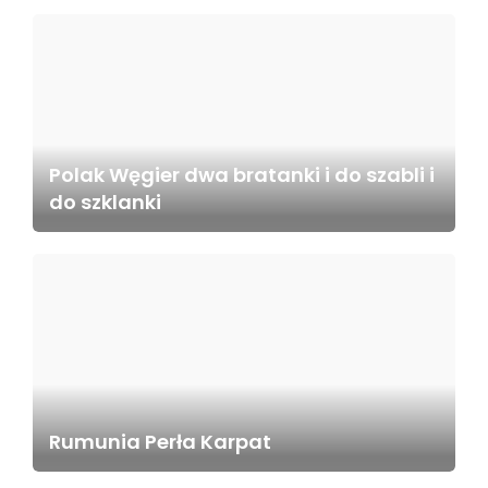
Polak Węgier dwa bratanki i do szabli i
do szklanki
Rumunia Perła Karpat