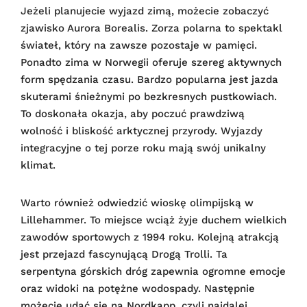
Jeżeli planujecie wyjazd zimą, możecie zobaczyć
zjawisko Aurora Borealis. Zorza polarna to spektakl
świateł, który na zawsze pozostaje w pamięci.
Ponadto zima w Norwegii oferuje szereg aktywnych
form spędzania czasu. Bardzo popularna jest jazda
skuterami śnieżnymi po bezkresnych pustkowiach.
To doskonała okazja, aby poczuć prawdziwą
wolność i bliskość arktycznej przyrody. Wyjazdy
integracyjne o tej porze roku mają swój unikalny
klimat.
Warto również odwiedzić wioskę olimpijską w
Lillehammer. To miejsce wciąż żyje duchem wielkich
zawodów sportowych z 1994 roku. Kolejną atrakcją
jest przejazd fascynującą Drogą Trolli. Ta
serpentyna górskich dróg zapewnia ogromne emocje
oraz widoki na potężne wodospady. Następnie
możecie udać się na Nordkapp, czyli najdalej