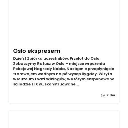
Oslo ekspresem
Dzień 1 Zbiórka uczestników. Przelot do Oslo.
Zobaczymy Ratusz w Oslo – miejsce wręczenia
Pokojowej Nagrody Nobla, Następnie przepłynięcie
tramwajem wodnym na półwysep Bygdøy. Wizyta
w Muzeum Łodzi Wikingów, w którym eksponowane
są łodzie z IX w., skonstruowane …
2 dni