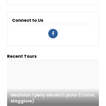
Connect to Us
Recent Tours
Mediolan i perły włoskich jezior (Como,
Maggiore)