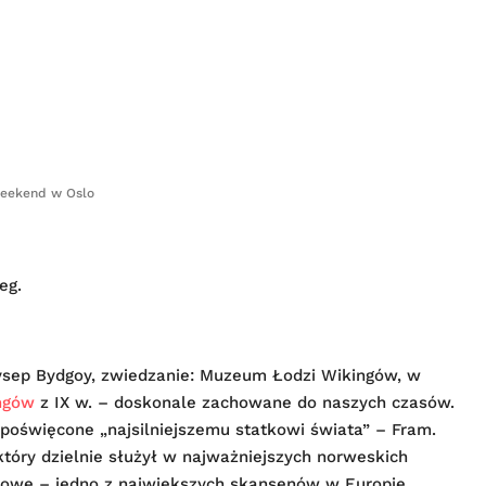
eekend w Oslo
eg.
wysep Bydgoy, zwiedzanie: Muzeum Łodzi Wikingów, w
ngów
z IX w. – doskonale zachowane do naszych czasów.
poświęcone „najsilniejszemu statkowi świata” – Fram.
który dzielnie służył w najważniejszych norweskich
owe – jedno z największych skansenów w Europie.