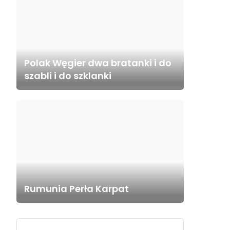
Polak Węgier dwa bratanki i do
szabli i do szklanki
Rumunia Perła Karpat