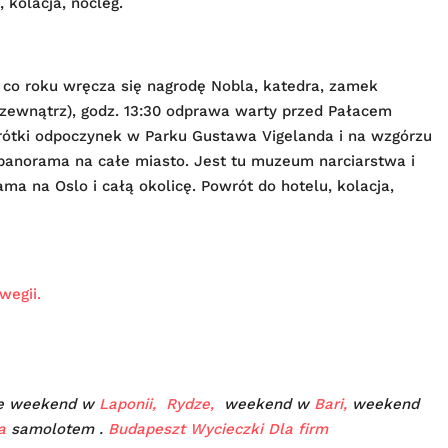
 kolacja, nocleg.
e co roku wręcza się nagrodę Nobla, katedra, zamek
z zewnątrz), godz. 13:30 odprawa warty przed Pałacem
krótki odpoczynek w Parku Gustawa Vigelanda i na wzgórzu
 panorama na całe miasto. Jest tu muzeum narciarstwa i
ama na Oslo i całą okolicę. Powrót do hotelu, kolacja,
wegii.
kże weekend w
Laponii,
Rydze,
weekend w
Bari,
weekend
a
samolotem .
Budapeszt Wycieczki Dla firm