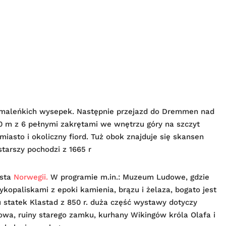
aleńkich wysepek. Następnie przejazd do Dremmen nad
0 m z 6 pełnymi zakrętami we wnętrzu góry na szczyt
iasto i okoliczny fiord. Tuż obok znajduje się skansen
tarszy pochodzi z 1665 r
asta
Norwegii.
W programie m.in.: Muzeum Ludowe, gdzie
ykopaliskami z epoki kamienia, brązu i żelaza, bogato jest
 statek Klastad z 850 r. duża część wystawy dotyczy
wa, ruiny starego zamku, kurhany Wikingów króla Olafa i