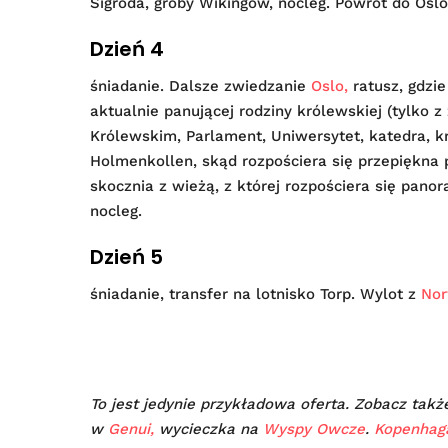
Sigroda, groby Wikingów, nocleg. Powrót do Oslo,
Dzień 4
śniadanie. Dalsze zwiedzanie
Oslo,
ratusz, gdzi
aktualnie panującej rodziny królewskiej (tylko 
Królewskim, Parlament, Uniwersytet, katedra, 
Holmenkollen, skąd rozpościera się przepiękna
skocznia z wieżą, z której rozpościera się panor
nocleg.
Dzień 5
śniadanie, transfer na lotnisko Torp. Wylot z
Nor
To jest jedynie przykładowa oferta. Zobacz ta
w
Genui,
wycieczka na
Wyspy Owcze
.
Kopenhag