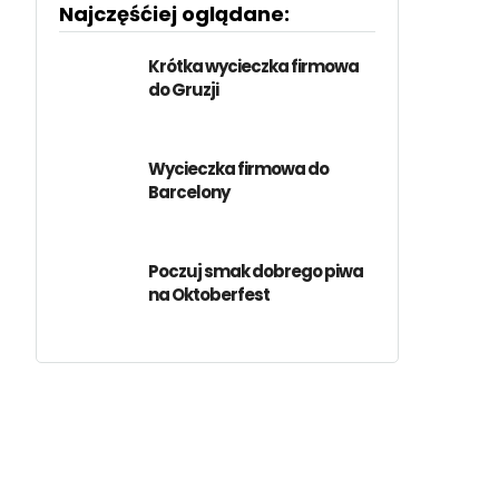
Najczęśćiej oglądane:
Krótka wycieczka firmowa
do Gruzji
Wycieczka firmowa do
Barcelony
Poczuj smak dobrego piwa
na Oktoberfest