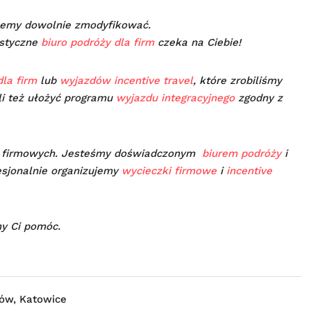
my dowolnie zmodyfikować.
istyczne
biuro podróży dla firm
czeka na Ciebie!
la firm
lub
wyjazdów incentive travel
, które zrobiliśmy
li też ułożyć programu
wyjazdu integracyjnego
zgodny z
w firmowych. Jesteśmy doświadczonym
biurem podróży
i
esjonalnie organizujemy
wycieczki firmowe
i
incentive
y Ci pomóc.
ów, Katowice