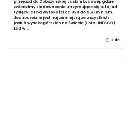
przejazd do Dobszyńskiej Jaskini Lodowej, gdzie
zwiedzimy zlodowacenie utrzymujące się tutaj od
tysięcy lat na wysokości od 920 do 950 m n.p.m.
Jednocześnie jest najcenniejszą ze wszystkich
jaskiń wysokogórskich na świecie (lista UNESCO).
Lód w …
4 dni