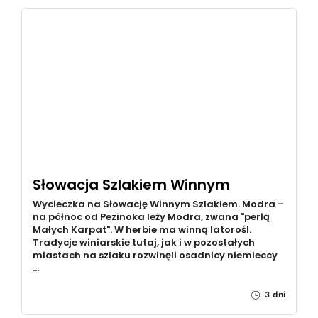
Słowacja Szlakiem Winnym
Wycieczka na Słowację Winnym Szlakiem. Modra -
na północ od Pezinoka leży Modra, zwana "perłą
Małych Karpat". W herbie ma winną latorośl.
Tradycje winiarskie tutaj, jak i w pozostałych
miastach na szlaku rozwinęli osadnicy niemieccy
…
3 dni