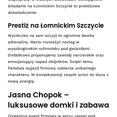
śniadanie na Łomnickim Szczycie to prestiżowe
doświadczenie.
Prestiż na Łomnickim Szczycie
Wycieczka na sam szczyt to ogromna dawka
adrenaliny. Warto rozważyć nocleg w
wysokogórskim schronisku pod gwiazdami.
Dodatkowo proponujemy zawody narciarskie oraz
emocjonujący napad zbójników. Dzięki temu
Państwa wyjazd firmowy nabierze unikalnego
charakteru. W konsekwencji zespół wróci do biura z
nową energią.
Jasna Chopok –
luksusowe domki i zabawa
Zorganizuj event firmowy w sercu Jasnej pod