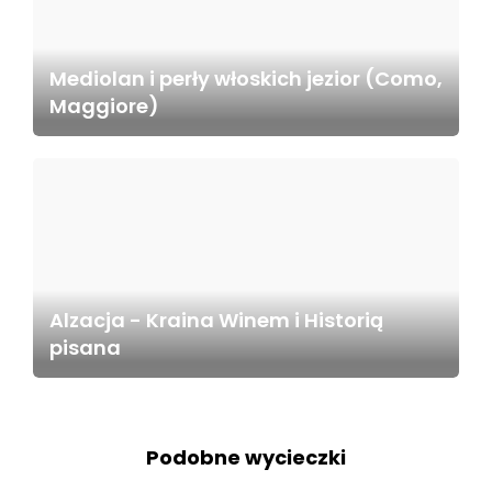
Mediolan i perły włoskich jezior (Como,
Maggiore)
Alzacja - Kraina Winem i Historią
pisana
Podobne wycieczki