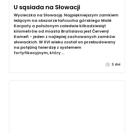
U sąsiada na Słowacji
Wycieczka na Słowację. Najpiękniejszym zamkiem
leżącym na obszarze łańcucha górskiego Malé
Karpaty a położonym zaledwie kilkadziesiąt
kilometrów od miasta Bratislava jest Červený
Kameň - jeden z najlepiej zachowanych zamków
słowackich. W XVI wieku został on przebudowany
na potężną twierdzę z systemem
fortyfikacyjnym, który …
3 dni