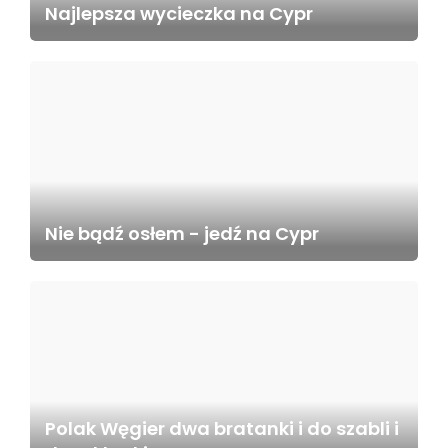
Najlepsza wycieczka na Cypr
Nie bądź osłem - jedź na Cypr
Polak Węgier dwa bratanki i do szabli i