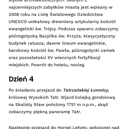
stylów architektonicznych. Jednym z
najcenniejszych zabytków miasta jest wpisany w
2008 roku na Listę Światowego Dziedzictwa
UNESCO unikatowy drewniany artykularny kościół
ewangelicki św. Trójcy. Podczas spaceru zobaczymy
późnogotycką Bazylika św. Krzyża, klasycystyczny
budynek ratusza, dawne liceum ewangelickie,
barokowy kościół św. Pawła, późnogotycki zamek
oraz pozostałości XV wiecznych fortyfikacji
miejskich. Powrót do hotelu, nocleg.
Dzień 4
Po śniadaniu przejazd do
Tatrzańskiej Łomnicy,
królowej Wysokich Tatr. Wjazd kolejką gondolową
na Skalisty Staw położony 1751 m n.p.m., skąd
zobaczymy piękną panoramę Tatr.
Następnie przejazd do Hornej Lehoty, położonej nad