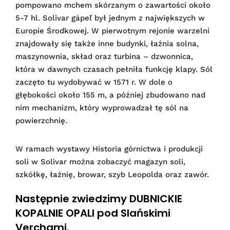
pompowano mchem skórzanym o zawartości około
5-7 hl. Solivar gápeľ był jednym z największych w
Europie Środkowej. W pierwotnym rejonie warzelni
znajdowały się także inne budynki, łaźnia solna,
maszynownia, skład oraz turbina – dzwonnica,
która w dawnych czasach pełniła funkcję klapy. Sól
zaczęto tu wydobywać w 1571 r. W dole o
głębokości około 155 m, a później zbudowano nad
nim mechanizm, który wyprowadzał tę sól na
powierzchnię.
W ramach wystawy Historia górnictwa i produkcji
soli w Solivar można zobaczyć magazyn soli,
szkółkę, łaźnię, browar, szyb Leopolda oraz zawór.
Następnie zwiedzimy DUBNICKIE
KOPALNIE OPALI pod Slańskimi
Verchami.