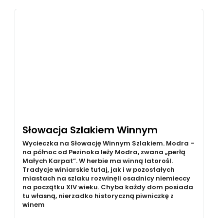
Słowacja Szlakiem Winnym
Wycieczka na Słowację Winnym Szlakiem. Modra –
na północ od Pezinoka leży Modra, zwana „perłą
Małych Karpat”. W herbie ma winną latorośl.
Tradycje winiarskie tutaj, jak i w pozostałych
miastach na szlaku rozwinęli osadnicy niemieccy
na początku XIV wieku. Chyba każdy dom posiada
tu własną, nierzadko historyczną piwniczkę z
winem