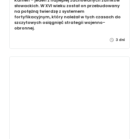
Kameň – jeden z najlepiej zachowanych zamków
słowackich. W XVI wieku został on przebudowany
na potężną twierdzę z systemem
fortyfikacyjnym, który należał w tych czasach do
szczytowych osiągnięć strategii wojenno-
obronnej.
3 dni