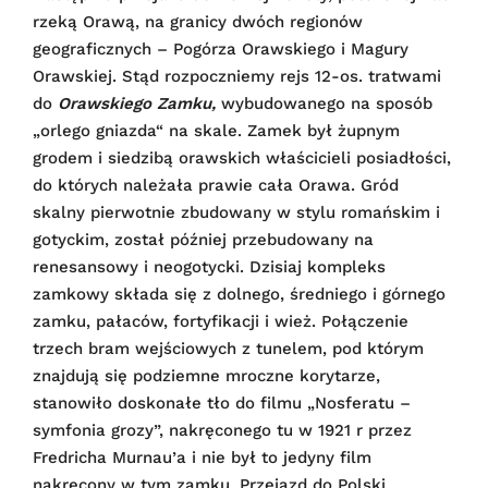
rzeką Orawą, na granicy dwóch regionów
geograficznych – Pogórza Orawskiego i Magury
Orawskiej. Stąd rozpoczniemy rejs 12-os. tratwami
do
Orawskiego Zamku,
wybudowanego na sposób
„orlego gniazda“ na skale. Zamek był żupnym
grodem i siedzibą orawskich właścicieli posiadłości,
do których należała prawie cała Orawa. Gród
skalny pierwotnie zbudowany w stylu romańskim i
gotyckim, został później przebudowany na
renesansowy i neogotycki. Dzisiaj kompleks
zamkowy składa się z dolnego, średniego i górnego
zamku, pałaców, fortyfikacji i wież. Połączenie
trzech bram wejściowych z tunelem, pod którym
znajdują się podziemne mroczne korytarze,
stanowiło doskonałe tło do filmu „Nosferatu –
symfonia grozy”, nakręconego tu w 1921 r przez
Fredricha Murnau’a i nie był to jedyny film
nakręcony w tym zamku. Przejazd do Polski.