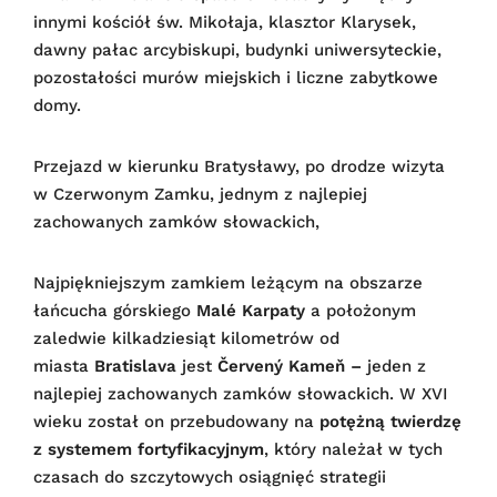
innymi kościół św. Mikołaja, klasztor Klarysek,
dawny pałac arcybiskupi, budynki uniwersyteckie,
pozostałości murów miejskich i liczne zabytkowe
domy.
Przejazd w kierunku Bratysławy, po drodze wizyta
w Czerwonym Zamku, jednym z najlepiej
zachowanych zamków słowackich,
Najpiękniejszym zamkiem leżącym na obszarze
łańcucha górskiego
Malé Karpaty
a położonym
zaledwie kilkadziesiąt kilometrów od
miasta
Bratislava
jest
Červený Kameň –
jeden z
najlepiej zachowanych zamków słowackich. W XVI
wieku został on przebudowany na
potężną twierdzę
z systemem fortyfikacyjnym
,
który należał w tych
czasach do szczytowych osiągnięć strategii