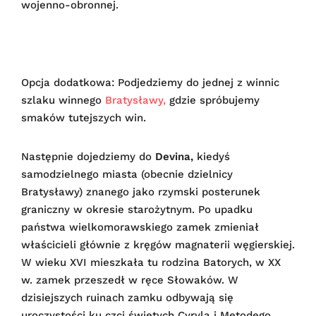
wojenno-obronnej.
Opcja dodatkowa: Podjedziemy do jednej z winnic
szlaku winnego
Bratysławy,
gdzie spróbujemy
smaków tutejszych win.
Następnie dojedziemy do
Devina,
kiedyś
samodzielnego miasta (obecnie dzielnicy
Bratysławy) znanego jako rzymski posterunek
graniczny w okresie starożytnym. Po upadku
państwa wielkomorawskiego zamek zmieniał
właścicieli głównie z kręgów magnaterii węgierskiej.
W wieku XVI mieszkała tu rodzina Batorych, w XX
w. zamek przeszedł w ręce Słowaków. W
dzisiejszych ruinach zamku odbywają się
uroczystości ku czci świętych Cyryla i Metodego.