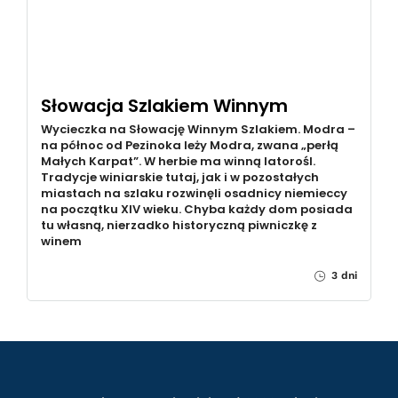
Słowacja Szlakiem Winnym
Wycieczka na Słowację Winnym Szlakiem. Modra –
na północ od Pezinoka leży Modra, zwana „perłą
Małych Karpat”. W herbie ma winną latorośl.
Tradycje winiarskie tutaj, jak i w pozostałych
miastach na szlaku rozwinęli osadnicy niemieccy
na początku XIV wieku. Chyba każdy dom posiada
tu własną, nierzadko historyczną piwniczkę z
winem
3 dni