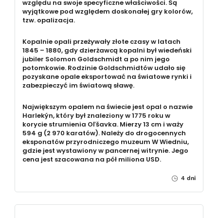
względu na swoje specyficzne właściwości. Są
wyjątkowe pod względem doskonałej gry kolorów,
tzw. opalizacja.
Kopalnie opali przeżywały złote czasy w latach
1845 – 1880, gdy dzierżawcą kopalni był wiedeński
jubiler Solomon Goldschmidt a po nim jego
potomkowie. Rodzinie Goldschmidtów udało się
pozyskane opale eksportować na światowe rynki i
zabezpieczyć im światową sławę.
Największym opalem na świecie jest opal o nazwie
Harlekýn, który był znaleziony w 1775 roku w
korycie strumienia Oľšavka. Mierzy 13 cm i waży
594 g (2 970 karatów). Należy do drogocennych
eksponatów przyrodniczego muzeum W Wiedniu,
gdzie jest wystawiony w pancernej witrynie. Jego
cena jest szacowana na pół miliona USD.
4 dni