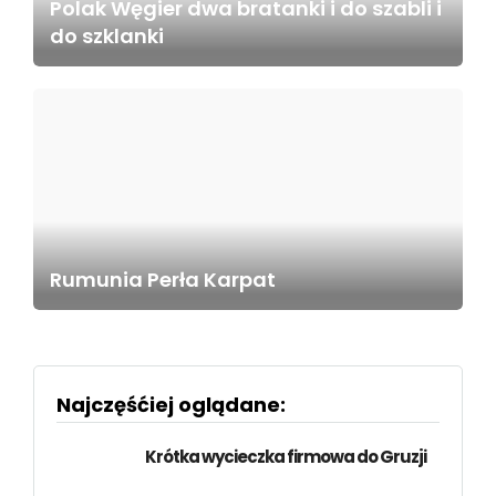
Polak Węgier dwa bratanki i do szabli i
do szklanki
Rumunia Perła Karpat
Najczęśćiej oglądane:
Krótka wycieczka firmowa do Gruzji