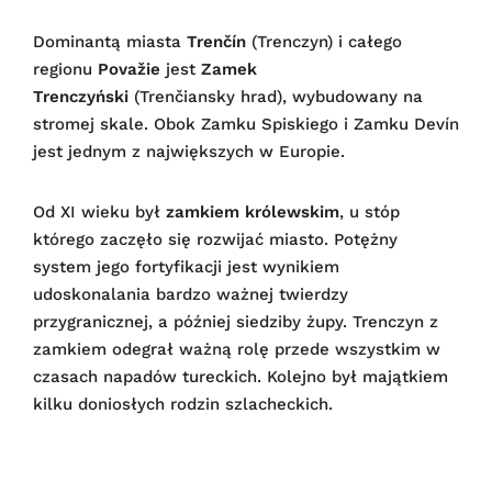
Dominantą miasta
Trenčín
(Trenczyn) i całego
regionu
Považie
jest
Zamek
Trenczyński
(Trenčiansky hrad), wybudowany na
stromej skale. Obok Zamku Spiskiego i Zamku Devín
jest jednym z największych w Europie.
Od XI wieku był
zamkiem królewskim
, u stóp
którego zaczęło się rozwijać miasto. Potężny
system jego fortyfikacji jest wynikiem
udoskonalania bardzo ważnej twierdzy
przygranicznej, a później siedziby żupy. Trenczyn z
zamkiem odegrał ważną rolę przede wszystkim w
czasach napadów tureckich. Kolejno był majątkiem
kilku doniosłych rodzin szlacheckich.