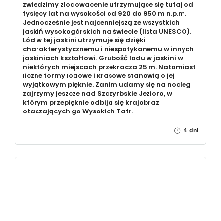
zwiedzimy zlodowacenie utrzymujące się tutaj od
tysięcy lat na wysokości od 920 do 950 m n.p.m.
Jednocześnie jest najcenniejszą ze wszystkich
jaskiń wysokogórskich na świecie (lista UNESCO).
Lód w tej jaskini utrzymuje się dzięki
charakterystycznemu i niespotykanemu w innych
jaskiniach kształtowi. Grubość lodu w jaskini w
niektórych miejscach przekracza 25 m. Natomiast
liczne formy lodowe i krasowe stanowią o jej
wyjątkowym pięknie. Zanim udamy się na nocleg
zajrzymy jeszcze nad Szczyrbskie Jezioro, w
którym przepięknie odbija się krajobraz
otaczających go Wysokich Tatr.
4 dni