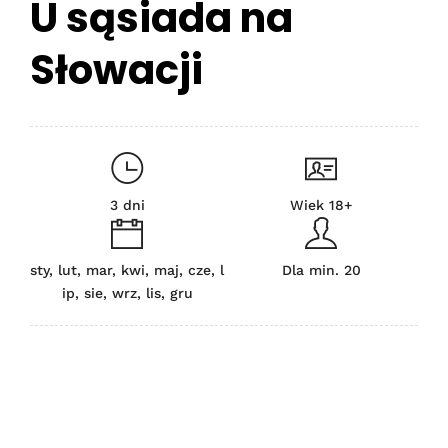
U sąsiada na
Słowacji
3 dni
Wiek 18+
sty, lut, mar, kwi, maj, cze, l
Dla min. 20
ip, sie, wrz, lis, gru