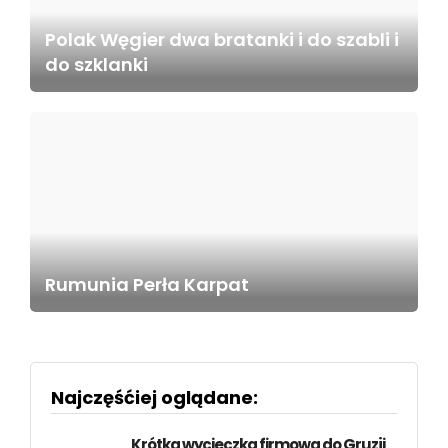
Polak Węgier dwa bratanki i do szabli i
do szklanki
Rumunia Perła Karpat
Najczęśćiej oglądane:
Krótka wycieczka firmowa do Gruzji