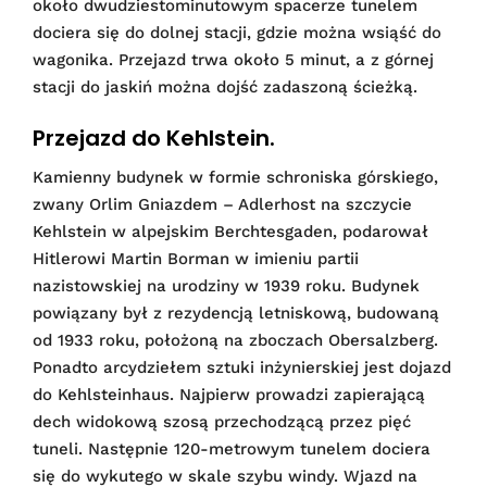
około dwudziestominutowym spacerze tunelem
dociera się do dolnej stacji, gdzie można wsiąść do
wagonika. Przejazd trwa około 5 minut, a z górnej
stacji do jaskiń można dojść zadaszoną ścieżką.
Przejazd do Kehlstein.
Kamienny budynek w formie schroniska górskiego,
zwany Orlim Gniazdem – Adlerhost na szczycie
Kehlstein w alpejskim Berchtesgaden, podarował
Hitlerowi Martin Borman w imieniu partii
nazistowskiej na urodziny w 1939 roku. Budynek
powiązany był z rezydencją letniskową, budowaną
od 1933 roku, położoną na zboczach Obersalzberg.
Ponadto arcydziełem sztuki inżynierskiej jest dojazd
do Kehlsteinhaus. Najpierw prowadzi zapierającą
dech widokową szosą przechodzącą przez pięć
tuneli. Następnie 120-metrowym tunelem dociera
się do wykutego w skale szybu windy. Wjazd na