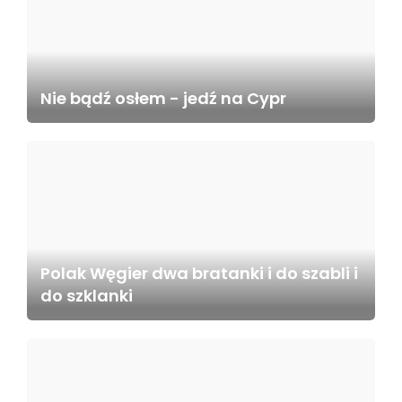
Nie bądź osłem - jedź na Cypr
Polak Węgier dwa bratanki i do szabli i
do szklanki