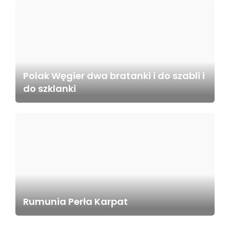
Polak Węgier dwa bratanki i do szabli i
do szklanki
Rumunia Perła Karpat