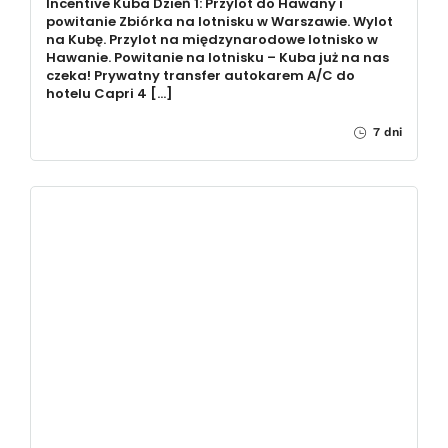
Incentive Kuba Dzień 1: Przylot do Hawany i
powitanie Zbiórka na lotnisku w Warszawie. Wylot
na Kubę. Przylot na międzynarodowe lotnisko w
Hawanie. Powitanie na lotnisku – Kuba już na nas
czeka! Prywatny transfer autokarem A/C do
hotelu Capri 4 […]
7 dni