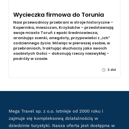
Wycieczka firmowa do Torunia
Nasi przewodnicy przebrani w stroje historyczne –
Kopernika, mieszczan, Krzyżaków – przedstawiają
swoje miasto Toruń z epoki średniowiecza,
aranżując scenki, anegdoty, przypowieści z „ich”
codziennego życia. Mówiąc w pierwszej osobie, w
przebraniach, traktując słuchaczy jako swoich
osobistych Gości – dokonują rzeczy niezwykłej –
podróży w czasie.
3 dni
Mega Travel sp. z o.o. istnieje od 2000 roku i
zajmuje się kompleksową działalnością w
dziedzinie turystyki. Nasza oferta jest dostępna w