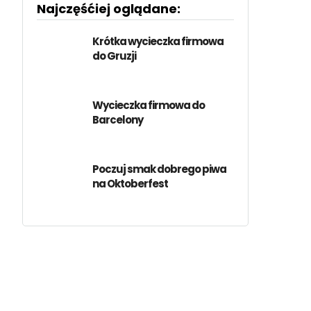
Najczęśćiej oglądane:
Krótka wycieczka firmowa
do Gruzji
Wycieczka firmowa do
Barcelony
Poczuj smak dobrego piwa
na Oktoberfest