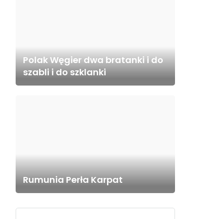
Polak Węgier dwa bratanki i do
szabli i do szklanki
Rumunia Perła Karpat