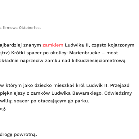
a firmowa Oktoberfest
najbardziej znanym
zamkiem
Ludwika II, często kojarzonym
trz) Krótki spacer po okolicy: Marienbrucke – most
okładnie naprzeciw zamku nad kilkudziesięciometrową
którym jako dziecko mieszkał król Ludwik II. Przejazd
 najpiękniejszy z zamków Ludwika Bawarskiego. Odwiedzimy
illą; spacer po otaczającym go parku.
eg.
drogę powrotną.