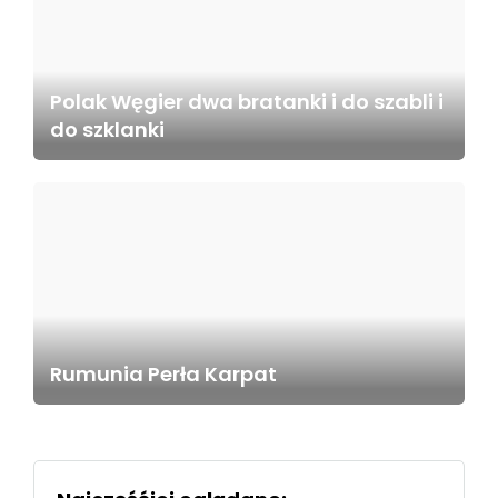
Polak Węgier dwa bratanki i do szabli i
do szklanki
Rumunia Perła Karpat