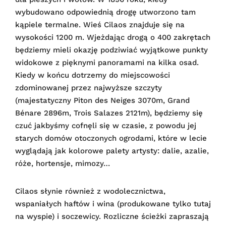
wybudowano odpowiednią drogę utworzono tam
kąpiele termalne. Wieś Cilaos znajduje się na
wysokości 1200 m. Wjeżdając drogą o 400 zakrętach
będziemy mieli okazję podziwiać wyjątkowe punkty
widokowe z pięknymi panoramami na kilka osad.
Kiedy w końcu dotrzemy do miejscowości
zdominowanej przez najwyższe szczyty
(majestatyczny Piton des Neiges 3070m, Grand
Bénare 2896m, Trois Salazes 2121m), będziemy się
czuć jakbyśmy cofnęli się w czasie, z powodu jej
starych domów otoczonych ogrodami, które w lecie
wyglądają jak kolorowe palety artysty: dalie, azalie,
róże, hortensje, mimozy…
Cilaos słynie również z wodolecznictwa,
wspaniałych haftów i wina (produkowane tylko tutaj
na wyspie) i soczewicy. Rozliczne ścieżki zapraszają