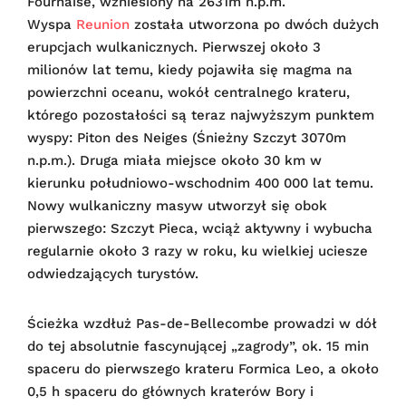
Fournaise, wzniesiony na 2631m n.p.m.
Wyspa
Reunion
została utworzona po dwóch dużych
erupcjach wulkanicznych. Pierwszej około 3
milionów lat temu, kiedy pojawiła się magma na
powierzchni oceanu, wokół centralnego krateru,
którego pozostałości są teraz najwyższym punktem
wyspy: Piton des Neiges (Śnieżny Szczyt 3070m
n.p.m.). Druga miała miejsce około 30 km w
kierunku południowo-wschodnim 400 000 lat temu.
Nowy wulkaniczny masyw utworzył się obok
pierwszego: Szczyt Pieca, wciąż aktywny i wybucha
regularnie około 3 razy w roku, ku wielkiej uciesze
odwiedzających turystów.
Ścieżka wzdłuż Pas-de-Bellecombe prowadzi w dół
do tej absolutnie fascynującej „zagrody”, ok. 15 min
spaceru do pierwszego krateru Formica Leo, a około
0,5 h spaceru do głównych kraterów Bory i