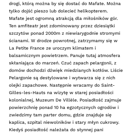
drogi, którą można by się dostać do Mafate. Można
tylko dojść pieszo lub dolecieć helikopterem.
Mafate jest ogromną atrakcją dla miłośników gór.
Ten amfiteatr jest zdominowany przez dziesiątki
szczytów ponad 2000m z niewiarygodnie stromymi
ścianami. W drodze powrotnej, zatrzymamy się w
La Petite France ze uroczym klimatem i
balsamicznym powietrzem. Panuje tutaj atmosfera
skłaniająca do marzeń. Czuć zapach pelargonii, z
domów dochodzi dźwięk miedzianych kotłów. Liście
Pelargonie są destylowane i wytwarza się z nich
olejki zapachowe. Następnie wracamy do Saint-
Gilles-les-Hauts na wizytę w starej posiadłości
kolonialnej, Muzeum De Villèle. Posiadłość zajmuje
powierzchnię ponad 10 ha egzotycznych ogrodów i
zwiedzimy tam parter domu, gdzie znajduje się
kaplica, szpital niewolników i stary młyn cukrowy.
Kiedyś posiadłość należała do słynnej pani