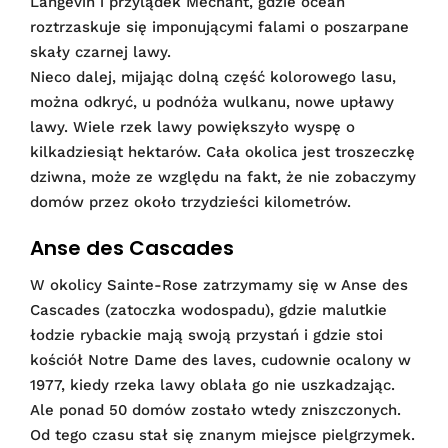
Langevin i przylądek Méchant, gdzie ocean
roztrzaskuje się imponującymi falami o poszarpane
skały czarnej lawy.
Nieco dalej, mijając dolną część kolorowego lasu,
można odkryć, u podnóża wulkanu, nowe upławy
lawy. Wiele rzek lawy powiększyło wyspę o
kilkadziesiąt hektarów. Cała okolica jest troszeczkę
dziwna, może ze względu na fakt, że nie zobaczymy
domów przez około trzydzieści kilometrów.
Anse des Cascades
W okolicy Sainte-Rose zatrzymamy się w Anse des
Cascades (zatoczka wodospadu), gdzie malutkie
łodzie rybackie mają swoją przystań i gdzie stoi
kościół Notre Dame des laves, cudownie ocalony w
1977, kiedy rzeka lawy oblała go nie uszkadzając.
Ale ponad 50 domów zostało wtedy zniszczonych.
Od tego czasu stał się znanym miejsce pielgrzymek.