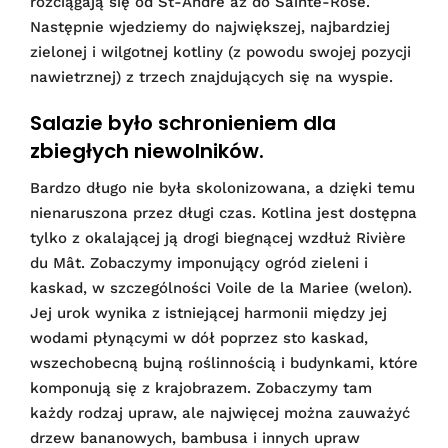
rozciągają się od St-André aż do Sainte-Rose.
Następnie wjedziemy do największej, najbardziej
zielonej i wilgotnej kotliny (z powodu swojej pozycji
nawietrznej) z trzech znajdujących się na wyspie.
Salazie było schronieniem dla
zbiegłych niewolników.
Bardzo długo nie była skolonizowana, a dzięki temu
nienaruszona przez długi czas. Kotlina jest dostępna
tylko z okalającej ją drogi biegnącej wzdłuż Rivière
du Mât. Zobaczymy imponujący ogród zieleni i
kaskad, w szczególności Voile de la Mariee (welon).
Jej urok wynika z istniejącej harmonii między jej
wodami płynącymi w dół poprzez sto kaskad,
wszechobecną bujną roślinnością i budynkami, które
komponują się z krajobrazem. Zobaczymy tam
każdy rodzaj upraw, ale najwięcej można zauważyć
drzew bananowych, bambusa i innych upraw