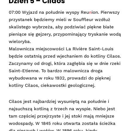
Dzień 5 – Cilaos
07:00 Wyjazd na południe wyspy Reu
n
ion. Pierwszy
przystanek będziemy mieli w Souffleur wzdłuż
skalistego wybrzeża, aby podziwiać piękne białe
pieniące się gejzery, przypominający tryskanie wodą
wieloryba.
Malownicza miejscowości La Rivière Saint-Louis
będzie ostatnią przed wjechaniem do kotliny Cilaos.
Zaczynamy od drogi, która zagłębia się w dnie rzeki
Saint-Etienne. To bardzo malownicza droga
wybudowana w roku 1932, prowadzi do pięknej
kotliny Cilaos, ciekawostki geologicznej.
Cilaos jest najbardziej wysuniętą na południe i
najsuchszą kotliną z trzech na wyspie. Niebo jest
tam częściej przejrzyste i jej stoki mają mniejsze
wodospady. W 1845 roku otwarta została ścieżka
dla pieszych i wołów. W 1896 roku, kiedy