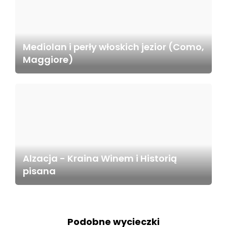
Mediolan i perły włoskich jezior (Como,
Maggiore)
Alzacja - Kraina Winem i Historią
pisana
Podobne wycieczki