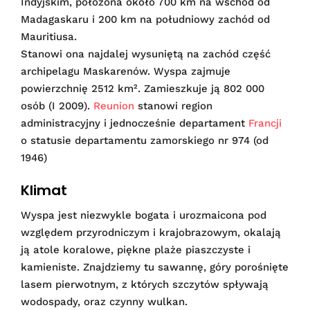
Indyjskim, położona około 700 km na wschód od
Madagaskaru i 200 km na południowy zachód od
Mauritiusa.
Stanowi ona najdalej wysuniętą na zachód część
archipelagu Maskarenów. Wyspa zajmuje
powierzchnię 2512 km². Zamieszkuje ją 802 000
osób (I 2009).
Reunion
stanowi region
administracyjny i jednocześnie departament
Francji
o statusie departamentu zamorskiego nr 974 (od
1946)
Klimat
Wyspa jest niezwykle bogata i urozmaicona pod
względem przyrodniczym i krajobrazowym, okalają
ją atole koralowe, piękne plaże piaszczyste i
kamieniste. Znajdziemy tu sawannę, góry porośnięte
lasem pierwotnym, z których szczytów spływają
wodospady, oraz czynny wulkan.