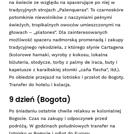
na świecie ze względu na spacerujące po niej w
tradycyjnych strojach „Palenqueras”. To czarnoskóre
potomkinie niewolników z naczyniami pełnymi
świeżych, tropikalnych owoców umieszczonymi na
głowach – „platones”. Dla zainteresowanych
możliwość spaceru nadmorską promenadą i zakupy
tradycyjnego rękodzieła, z którego słynie Cartagena
(kolorowe hamaki, wyroby z kokosu, lokalna
biżuteria, słodycze, torby z palmy de iraca, buty i
kapelusze z karaibskiej słomki „caña flecha”, itd.).
Po obiedzie przejazd na lotnisko i przelot do Bogoty.
Transfer do hotelu i kolacja.
9 dzień (Bogota)
Po śniadaniu ostatnie chwile relaksu w kolonialnej
Bogocie. Czas na zakupy i odpoczynek przed
podróżą. W godzinach południowych transfer na
lotnisko w Bogocie i odlot do Europy.