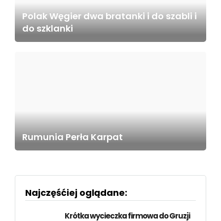
Polak Węgier dwa bratanki i do szabli i
do szklanki
Rumunia Perła Karpat
Najczęśćiej oglądane:
Krótka wycieczka firmowa do Gruzji