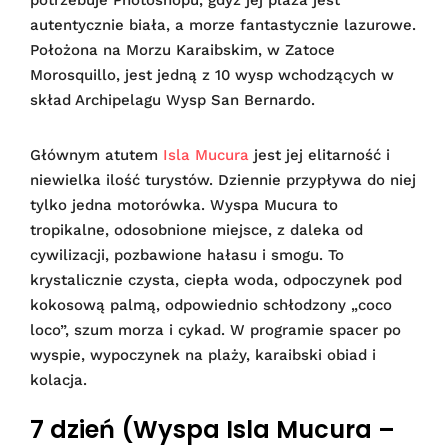
potrzebuje Photoshopu, gdyż jej plaża jest
autentycznie biała, a morze fantastycznie lazurowe.
Położona na Morzu Karaibskim, w Zatoce
Morosquillo, jest jedną z 10 wysp wchodzących w
skład Archipelagu Wysp San Bernardo.
Głównym atutem
Isla Mucura
jest jej elitarność i
niewielka ilość turystów. Dziennie przypływa do niej
tylko jedna motorówka. Wyspa Mucura to
tropikalne, odosobnione miejsce, z daleka od
cywilizacji, pozbawione hałasu i smogu. To
krystalicznie czysta, ciepła woda, odpoczynek pod
kokosową palmą, odpowiednio schłodzony „coco
loco”, szum morza i cykad. W programie spacer po
wyspie, wypoczynek na plaży, karaibski obiad i
kolacja.
7 dzień (Wyspa Isla Mucura –