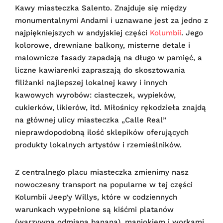
Kawy miasteczka Salento. Znajduje się między
monumentalnymi Andami i uznawane jest za jedno z
najpiękniejszych w andyjskiej części
Kolumbii
. Jego
kolorowe, drewniane balkony, misterne detale i
malownicze fasady zapadają na długo w pamięć, a
liczne kawiarenki zapraszają do skosztowania
filiżanki najlepszej lokalnej kawy i innych
kawowych wyrobów: ciasteczek, wypieków,
cukierków, likierów, itd. Miłośnicy rękodzieła znajdą
na głównej ulicy miasteczka „Calle Real”
nieprawdopodobną ilość sklepików oferujących
produkty lokalnych artystów i rzemieślników.
Z centralnego placu miasteczka zmienimy nasz
nowoczesny transport na popularne w tej części
Kolumbii Jeep’y Willys, które w codziennych
warunkach wypełnione są kiśćmi platanów
(warzywna odmiana banana), maniokiem i workami