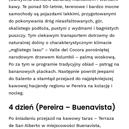
kawy. Te ponad 50-letnie, terenowe i bardzo mocne
samochody są pojazdami lekkimi, przygotowanymi
do pokonywania dróg nieasfaltowanych, gór,
skalistego podłoża, pustyni z wydmami i bagnistych
puszczy. Tym ciekawym transportem dotrzemy do
naturalnej doliny o charakterystycznym klimacie
„mglistego lasu” – Valle del Cocora porośniętej
narodowym drzewem Kolumbii – palmą woskową.
Po za tym w programie tradycyjny obiad – pstrąg na
bananowych plackach. Następnie powrót jeepami
do Salento a stamtąd przejazd do najpiękniejszej
kawowej hacjendy regionu w Pereira na kolację i
nocleg.
4 dzień (Pereira – Buenavista)
Po śniadaniu przejazd na kawowy taras – Terraza
de San Alberto w miejscowości Buenavista,