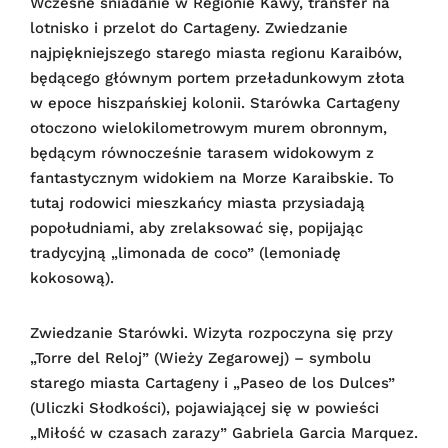
Wczesne śniadanie w Regionie Kawy, transfer na
lotnisko i przelot do Cartageny. Zwiedzanie
najpiękniejszego starego miasta regionu Karaibów,
będącego głównym portem przeładunkowym złota
w epoce hiszpańskiej kolonii. Starówka Cartageny
otoczono wielokilometrowym murem obronnym,
będącym równocześnie tarasem widokowym z
fantastycznym widokiem na Morze Karaibskie. To
tutaj rodowici mieszkańcy miasta przysiadają
popołudniami, aby zrelaksować się, popijając
tradycyjną „limonada de coco” (lemoniadę
kokosową).
Zwiedzanie Starówki. Wizyta rozpoczyna się przy
„Torre del Reloj” (Wieży Zegarowej) – symbolu
starego miasta Cartageny i „Paseo de los Dulces”
(Uliczki Słodkości), pojawiającej się w powieści
„Miłość w czasach zarazy” Gabriela Garcia Marquez.