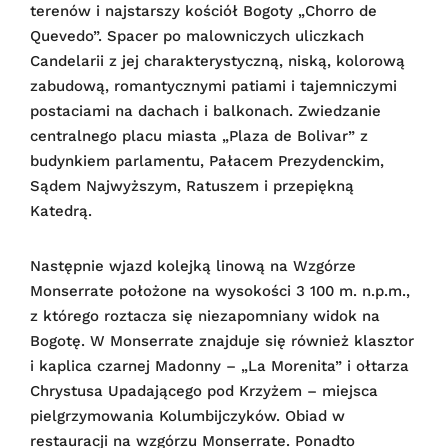
terenów i najstarszy kościół Bogoty „Chorro de
Quevedo”. Spacer po malowniczych uliczkach
Candelarii z jej charakterystyczną, niską, kolorową
zabudową, romantycznymi patiami i tajemniczymi
postaciami na dachach i balkonach. Zwiedzanie
centralnego placu miasta „Plaza de Bolivar” z
budynkiem parlamentu, Pałacem Prezydenckim,
Sądem Najwyższym, Ratuszem i przepiękną
Katedrą.
Następnie wjazd kolejką linową na Wzgórze
Monserrate położone na wysokości 3 100 m. n.p.m.,
z którego roztacza się niezapomniany widok na
Bogotę. W Monserrate znajduje się również klasztor
i kaplica czarnej Madonny – „La Morenita” i ołtarza
Chrystusa Upadającego pod Krzyżem – miejsca
pielgrzymowania Kolumbijczyków. Obiad w
restauracji na wzgórzu Monserrate. Ponadto