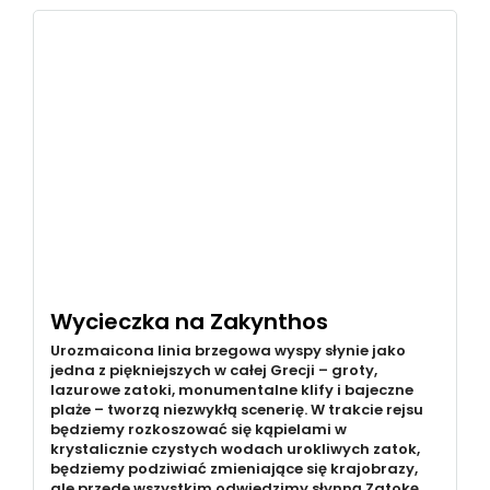
Wycieczka na Zakynthos
Urozmaicona linia brzegowa wyspy słynie jako
jedna z piękniejszych w całej Grecji – groty,
lazurowe zatoki, monumentalne klify i bajeczne
plaże – tworzą niezwykłą scenerię. W trakcie rejsu
będziemy rozkoszować się kąpielami w
krystalicznie czystych wodach urokliwych zatok,
będziemy podziwiać zmieniające się krajobrazy,
ale przede wszystkim odwiedzimy słynną Zatokę