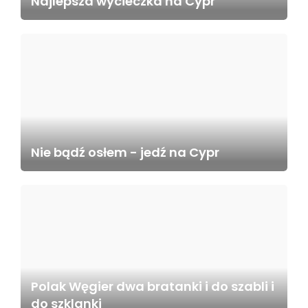
Najlepsza wycieczka na Cypr
Nie bądź osłem - jedź na Cypr
Polak Węgier dwa bratanki i do szabli i
do szklanki