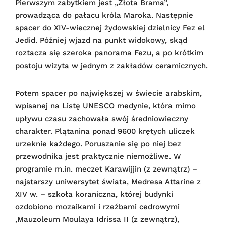
Pierwszym zabytkiem jest „Złota Brama”,
prowadząca do pałacu króla Maroka. Następnie
spacer do XIV-wiecznej żydowskiej dzielnicy Fez el
Jedid. Później wjazd na punkt widokowy, skąd
roztacza się szeroka panorama Fezu, a po krótkim
postoju wizyta w jednym z zakładów ceramicznych.
Potem spacer po największej w świecie arabskim,
wpisanej na Listę UNESCO medynie, która mimo
upływu czasu zachowała swój średniowieczny
charakter. Plątanina ponad 9600 krętych uliczek
urzeknie każdego. Poruszanie się po niej bez
przewodnika jest praktycznie niemożliwe. W
programie m.in. meczet Karawijjin (z zewnątrz) –
najstarszy uniwersytet świata, Medresa Attarine z
XIV w. – szkoła koraniczna, której budynki
ozdobiono mozaikami i rzeźbami cedrowymi
,Mauzoleum Moulaya Idrissa II (z zewnątrz),