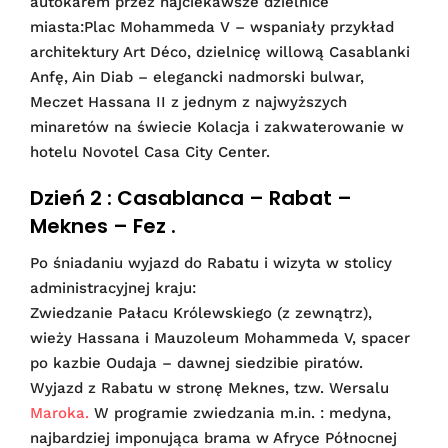
autokarem przez najciekawsze dzielnice
miasta:Plac Mohammeda V – wspaniały przykład
architektury Art Déco, dzielnicę willową Casablanki
Anfę, Ain Diab – elegancki nadmorski bulwar,
Meczet Hassana II z jednym z najwyższych
minaretów na świecie Kolacja i zakwaterowanie w
hotelu Novotel Casa City Center.
Dzień 2 : Casablanca – Rabat –
Meknes – Fez .
Po śniadaniu wyjazd do Rabatu i wizyta w stolicy
administracyjnej kraju:
Zwiedzanie Pałacu Królewskiego (z zewnątrz),
wieży Hassana i Mauzoleum Mohammeda V, spacer
po kazbie Oudaja – dawnej siedzibie piratów.
Wyjazd z Rabatu w stronę Meknes, tzw. Wersalu
Maroka.
W programie zwiedzania m.in. : medyna,
najbardziej imponująca brama w Afryce Północnej