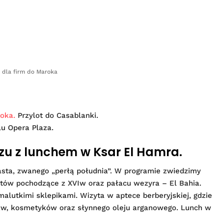
 dla firm do Maroka
oka.
Przylot do Casablanki.
lu Opera Plaza.
szu z lunchem w Ksar El Hamra.
asta, zwanego „perłą południa”. W programie zwiedzimy
tów pochodzące z XVIw oraz pałacu wezyra – El Bahia.
alutkimi sklepikami. Wizyta w aptece berberyjskiej, gdzie
raw, kosmetyków oraz słynnego oleju arganowego. Lunch w