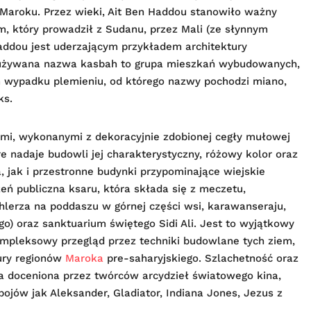
Maroku. Przez wieki, Ait Ben Haddou stanowiło ważny
 który prowadził z Sudanu, przez Mali (ze słynnym
addou jest uderzającym przykładem architektury
to używana nazwa kasbah to grupa mieszkań wybudowanych,
m wypadku plemieniu, od którego nazwy pochodzi miano,
ks.
mi, wykonanymi z dekoracyjnie zdobionej cegły mułowej
re nadaje budowli jej charakterystyczny, różowy kolor oraz
 jak i przestronne budynki przypominające wiejskie
eń publiczna ksaru, która składa się z meczetu,
chlerza na poddaszu w górnej części wsi, karawanseraju,
) oraz sanktuarium świętego Sidi Ali. Jest to wyjątkowy
pleksowy przegląd przez techniki budowlane tych ziem,
ury regionów
Maroka
pre-saharyjskiego. Szlachetność oraz
ła doceniona przez twórców arcydzieł światowego kina,
ebojów jak Aleksander, Gladiator, Indiana Jones, Jezus z