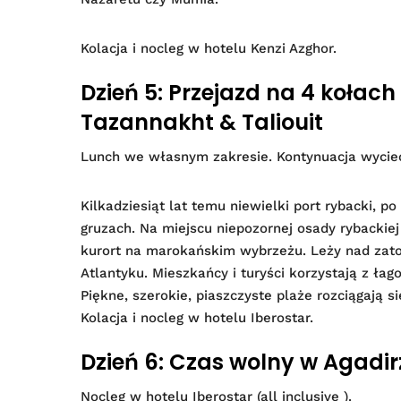
Kolacja i nocleg w hotelu Kenzi Azghor.
Dzień 5: Przejazd na 4 kołac
Tazannakht & Taliouit
Lunch we własnym zakresie. Kontynuacja wyciec
Kilkadziesiąt lat temu niewielki port rybacki, 
gruzach. Na miejscu niepozornej osady rybackie
kurort na marokańskim wybrzeżu. Leży nad zato
Atlantyku. Mieszkańcy i turyści korzystają z łag
Piękne, szerokie, piaszczyste plaże rozciągają s
Kolacja i nocleg w hotelu Iberostar.
Dzień 6: Czas wolny w Agadir
Nocleg w hotelu Iberostar (all inclusive ).