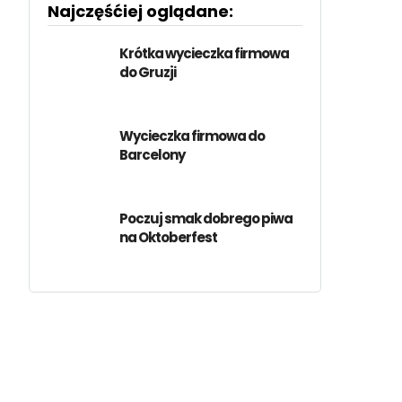
Najczęśćiej oglądane:
Krótka wycieczka firmowa
do Gruzji
Wycieczka firmowa do
Barcelony
Poczuj smak dobrego piwa
na Oktoberfest