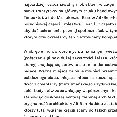
najbardziej rozpoznawalnym obiektem w całym 
punkt tranzytowy na głównym szlaku handlowym,
Timbuktu), aż do Marrakeszu. Ksar w Ait-Ben-H
południowej części Królestwa. Ksar, lub częs
aby dać schronienie pewnej społeczności, w ty
którym dziś określamy ten niezrównany komple
W obrębie murów obronnych, z narożnymi wieża
(połączenie gliny o dużej zawartości żelaza, któ
słomy) znajdują się zarówno skromne domostwa,
pałace. Ważne miejsce zajmuje również przestrz
publicznego placu, miejsca młócenia zboża, spi
dwóch cmentarzy (muzułmańskiego i żydowskiego
zbiór budynków zapewniający współczesnym kom
stanowiąc doskonałą syntezę ziemnej architekt
oryginalność architektury Ait Ben Haddou zosta
którzy tutaj właśnie kręcili sceny do takich prz
Nazaretu czy Mumia.