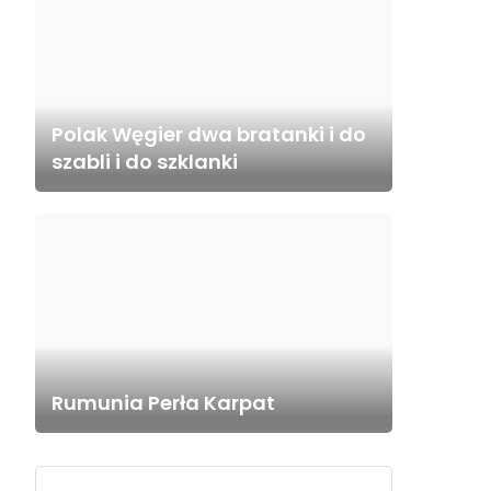
Polak Węgier dwa bratanki i do
szabli i do szklanki
Rumunia Perła Karpat