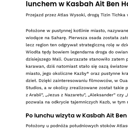
lunchem w Kasbah Ait Ben H
Przejazd przez Atlas Wysoki, drogą Tizin Tichka
Położone w pustynnej kotlinie miasto, nazywane 
wiodące na Saharę. Pierwsza osada została zało
lecz region ten odgrywał strategiczną rolę w dz
Wiodła tędy bowiem legendarna droga do owiane
dzisiejszego Mali. Ouarzazate stanowiło zatem 
karawan, dziś natomiast stało się oazą światow
miasto, jego okoliczne Kazby* oraz pustynne kra
dzieł. Dzięki zainteresowaniu filmowców, w Oua
Studios, a w okolicy zrealizowane został takie p
z Arabii”, „Jezus z Nazaretu”, „Aleksander” czy 
pozwala na odkrycie tajemniczych Kazb, w tym mi
Po lunchu wizyta w Kasbah Ait Ben
Położony u podnóża południowych stoków Atlasu