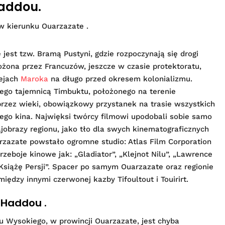
addou.
 w kierunku Ouarzazate .
jest tzw. Bramą Pustyni, gdzie rozpoczynają się drogi
żona przez Francuzów, jeszcze w czasie protektoratu,
iejach
Maroka
na długo przed okresem kolonializmu.
go tajemnicą Timbuktu, położonego na terenie
przez wieki, obowiązkowy przystanek na trasie wszystkich
ego kina. Najwięksi twórcy filmowi upodobali sobie samo
jobrazy regionu, jako tło dla swych kinematograficznych
rzazate powstało ogromne studio: Atlas Film Corporation
rzeboje kinowe jak: „Gladiator”, „Klejnot Nilu”, „Lawrence
„Książę Persji”. Spacer po samym Ouarzazate oraz regionie
ędzy innymi czerwonej kazby Tifoultout i Touirirt.
 Haddou .
 Wysokiego, w prowincji Ouarzazate, jest chyba