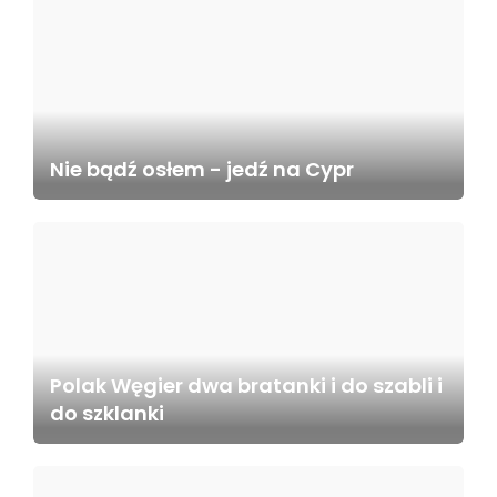
Nie bądź osłem - jedź na Cypr
Polak Węgier dwa bratanki i do szabli i
do szklanki