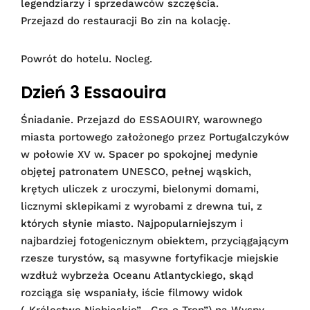
legendziarzy i sprzedawców szczęścia.
Przejazd do restauracji Bo zin na kolację.
Powrót do hotelu. Nocleg.
Dzień 3 Essaouira
Śniadanie. Przejazd do ESSAOUIRY, warownego
miasta portowego założonego przez Portugalczyków
w połowie XV w. Spacer po spokojnej medynie
objętej patronatem UNESCO, pełnej wąskich,
krętych uliczek z uroczymi, bielonymi domami,
licznymi sklepikami z wyrobami z drewna tui, z
których słynie miasto. Najpopularniejszym i
najbardziej fotogenicznym obiektem, przyciągającym
rzesze turystów, są masywne fortyfikacje miejskie
wzdłuż wybrzeża Oceanu Atlantyckiego, skąd
rozciąga się wspaniały, iście filmowy widok
(„Królestwo Niebieskie”, „Gra o Tron”) na Wyspy