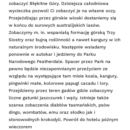
zobaczyć Błękitne Góry. Dzisiejsza całodniowa
wycieczka pozwoli Ci zobaczyć je na własne oczy.
Przejeżdżając przez górskie wioski dostaniemy się
w końcu do surowych australijskich lasów.
Zobaczymy m. in. wspaniałą formację górską Trzy
Siostry oraz bujną roślinność a nawet kangury w ich
naturalnym środowisku. Następnie wsiadamy
ponownie w autokar i jedziemy do Parku
Narodowego Featherdale. Spacer przez Park na
pewno będzie niezapomnianym przeżyciem ze
względu na występujące tam misie koala, kangury,
pingwinki małe, kolorowe papugi cacadu i lory.
Przejdziemy przez teren gadów gdzie zobaczymy
liczne gatunki jaszczurek i węży. Istnieje także
szansa zobaczenia diabłów tasmańskich, psów
dingo, wombatów, emu oraz słodko jak i
słonowodnych krokodyli. Powrót do hotelu późnym
wieczorem