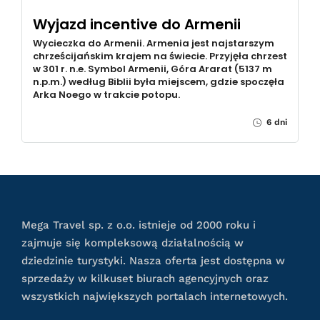
Wyjazd incentive do Armenii
Wycieczka do Armenii. Armenia jest najstarszym
chrześcijańskim krajem na świecie. Przyjęła chrzest
w 301 r. n.e. Symbol Armenii, Góra Ararat (5137 m
n.p.m.) według Biblii była miejscem, gdzie spoczęła
Arka Noego w trakcie potopu.
6 dni
Mega Travel sp. z o.o. istnieje od 2000 roku i
zajmuje się kompleksową działalnością w
dziedzinie turystyki. Nasza oferta jest dostępna w
sprzedaży w kilkuset biurach agencyjnych oraz
wszystkich największych portalach internetowych.