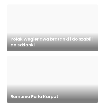
Polak Węgier dwa bratanki i do szabli i
do szklanki
Rumunia Perła Karpat