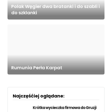
Polak Węgier dwa bratanki i do szabli i
do szklanki
Rumunia Perła Karpat
Najczęśćiej oglądane:
Krótka wycieczka firmowa do Gruzji