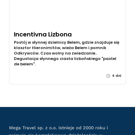
Incentivna Lizbona
Postój w słynnej dzielnicy Belem, gdzie znajduje się
klasztor Hieronimitów, wieża Belem i pomnik
Odkrywców. Czas wolny na zwiedzanie..
Degustacja słynnego ciasta lizbońskiego "pastel
de belem".
4 dni
Mega Travel sp. z o.o. istnieje od 2000 roku i