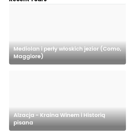
Mediolan i perły włoskich jezior (Como,
Maggiore)
Alzacja - Kraina Winem i Historią
pisana