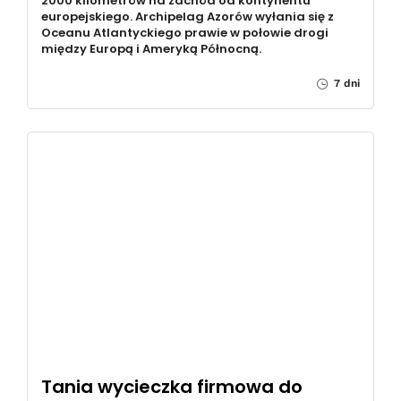
2000 kilometrów na zachód od kontynentu
europejskiego. Archipelag Azorów wyłania się z
Oceanu Atlantyckiego prawie w połowie drogi
między Europą i Ameryką Północną.
7 dni
Tania wycieczka firmowa do