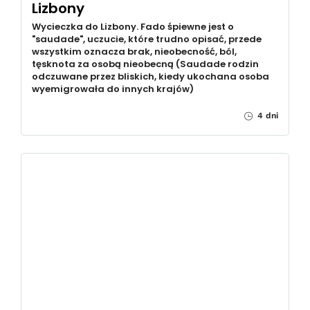
Lizbony
Wycieczka do Lizbony. Fado śpiewne jest o
"saudade", uczucie, które trudno opisać, przede
wszystkim oznacza brak, nieobecność, ból,
tęsknota za osobą nieobecną (Saudade rodzin
odczuwane przez bliskich, kiedy ukochana osoba
wyemigrowała do innych krajów)
4 dni