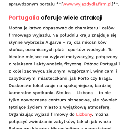
sprawdzonym portalu **[
www.wyjazdydlafirm.pl
]**.
Portugalia
oferuje wiele atrakcji
Można je łatwo dopasować do charakteru i celów
firmowego wyjazdu. Na południu kraju znajduje się
słynne wybrzeże Algarve – raj dla miłośników
słońca, oceanicznych plaż i sportów wodnych. To
idealne miejsce na wyjazd motywacyjny, połączony
z relaksem i aktywnością fizyczną. Północ Portugalii
z kolei zachwyca zielonymi wzgórzami, winnicami i
zabytkowymi miasteczkami, jak Porto czy Braga.
Doskonałe lokalizacje na spokojniejsze, bardziej
kameralne spotkania. Stolica – Lizbona – to nie
tylko nowoczesne centrum biznesowe, ale również
tętniące życiem miasto z wyjątkową atmosferą.
Organizując wyjazd firmowy do
Lizbony
, można
połączyć zwiedzanie zabytków, takich jak wieża
Belem czy klasztor Hieronimitów, z warsztatami,