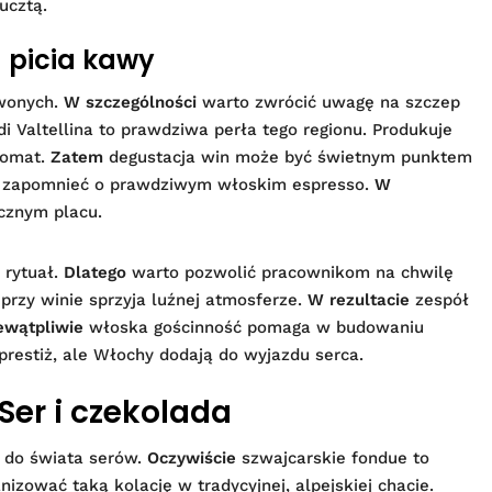
ucztą.
a picia kawy
rwonych.
W szczególności
warto zwrócić uwagę na szczep
i Valtellina to prawdziwa perła tego regionu. Produkuje
romat.
Zatem
degustacja win może być świetnym punktem
 zapomnieć o prawdziwym włoskim espresso.
W
cznym placu.
 rytuał.
Dlatego
warto pozwolić pracownikom na chwilę
przy winie sprzyja luźnej atmosferze.
W rezultacie
zespół
ewątpliwie
włoska gościnność pomaga w budowaniu
prestiż, ale Włochy dodają do wyjazdu serca.
Ser i czekolada
y do świata serów.
Oczywiście
szwajcarskie fondue to
nizować taką kolację w tradycyjnej, alpejskiej chacie.