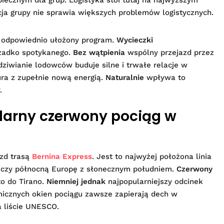
piecznym dla grup. Logistyka stoi tutaj na najwyższym
ja grupy nie sprawia większych problemów logistycznych.
odpowiednio ułożony program.
Wycieczki
zadko spotykanego.
Bez wątpienia
wspólny przejazd przez
ziwianie lodowców buduje silne i trwałe relacje w
ra z zupełnie nową energią.
Naturalnie
wpływa to
.
darny czerwony pociąg w
zd trasą
Bernina Express
. Jest to najwyżej położona linia
 łączy północną Europę z słonecznym południem.
Czerwony
o do Tirano.
Niemniej jednak
najpopularniejszy odcinek
amicznych okien pociągu zawsze zapierają dech w
na liście UNESCO.