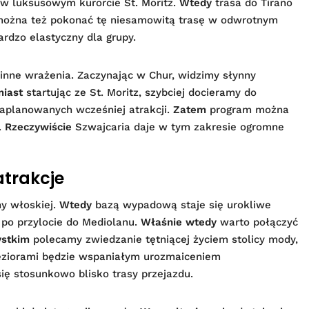
 w luksusowym kurorcie St. Moritz.
Wtedy
trasa do Tirano
ożna też pokonać tę niesamowitą trasę w odwrotnym
ardzo elastyczny dla grupy.
e inne wrażenia. Zaczynając w Chur, widzimy słynny
iast
startując ze St. Moritz, szybciej docieramy do
aplanowanych wcześniej atrakcji.
Zatem
program można
.
Rzeczywiście
Szwajcaria daje w tym zakresie ogromne
atrakcje
ny włoskiej.
Wtedy
bazą wypadową staje się urokliwe
po przylocie do Mediolanu.
Właśnie wtedy
warto połączyć
ystkim
polecamy zwiedzanie tętniącej życiem stolicy mody,
eziorami będzie wspaniałym urozmaiceniem
ię stosunkowo blisko trasy przejazdu.