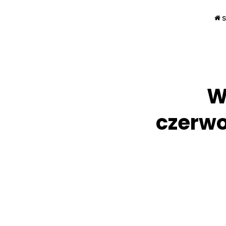
S
W
czerwo