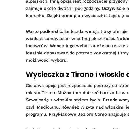
alpejskich.
Inną opcją
jest rozpoczęcie przygody
zajmuje około dwóch i pół godziny.
Oczywiście
m
kierunku.
Dzięki temu
plan wycieczki staje się b
Warto podkreślić
, że każda wersja trasy oferuj
wiadukt Landwasser w pełnej okazałości.
Natom
lodowców.
Wobec tego
wybór zależy od reszty z
idealnie dopasować do potrzeb konkretnej firmy
możliwości wyboru.
Wycieczka z Tirano i włoskie 
Ciekawą opcją jest rozpoczęcie podróży od stro
miasto Tirano.
Można
tam dotrzeć bardzo łatwo 
Szwajcarię z włoskim stylem życia.
Przede wsz
czyli Mediolanu.
Również
wizyta nad włoskimi j
programu.
Przykładowo
Jezioro Como znajduje s