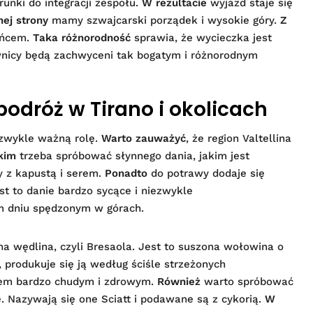
unki do integracji zespołu.
W rezultacie
wyjazd staje się
nej strony
mamy szwajcarski porządek i wysokie góry.
Z
ońcem.
Taka różnorodność
sprawia, że wycieczka jest
nicy będą zachwyceni tak bogatym i różnorodnym
odróż w Tirano i okolicach
ezwykle ważną rolę.
Warto zauważyć
, że region Valtellina
kim
trzeba spróbować słynnego dania, jakim jest
y z kapustą i serem.
Ponadto
do potrawy dodaje się
st to danie bardzo sycące i niezwykle
m dniu spędzonym w górach.
a wędlina, czyli Bresaola. Jest to suszona wołowina o
, produkuje się ją według ściśle strzeżonych
ktem bardzo chudym i zdrowym.
Również
warto spróbować
 Nazywają się one Sciatt i podawane są z cykorią.
W