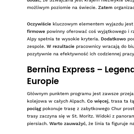
dodać
, że Szwajcaria jest krajem niezwykle bez
możliwym poziomie na świecie.
Zatem
organizac
Oczywiście
kluczowym elementem wyjazdu jest 
firmowe
powinny oferować coś wyjątkowego i r
Alpy spełnia te wysokie kryteria.
Dodatkowo
pod
zespole.
W rezultacie
pracownicy wracają do biu
pozytywnie na efektywność ich codziennej pracy
Bernina Express – Legen
Europie
Głównym punktem programu jest zawsze przeja
kolejowa w całych Alpach.
Co więcej
, trasa ta
pociąg
pokonuje trasę z zabytkowego Chur prost
trasy zaczyna się w St. Moritz. Widoki z panor
piersiach.
Warto zauważyć
, że linia ta figuruje 