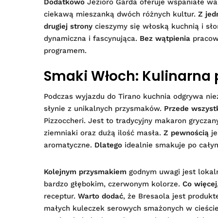
Dodatkowo
Jezioro Garda oferuje wspaniałe war
ciekawą mieszanką dwóch różnych kultur.
Z jed
drugiej strony
cieszymy się włoską kuchnią i sł
dynamiczna i fascynująca.
Bez wątpienia
pracow
programem.
Smaki Włoch: Kulinarna p
Podczas wyjazdu do Tirano kuchnia odgrywa ni
słynie z unikalnych przysmaków.
Przede wszyst
Pizzoccheri. Jest to tradycyjny makaron gryczan
ziemniaki oraz dużą ilość masła.
Z pewnością
je
aromatyczne.
Dlatego
idealnie smakuje po cały
Kolejnym przysmakiem
godnym uwagi jest lokaln
bardzo głębokim, czerwonym kolorze.
Co więcej
receptur.
Warto dodać
, że Bresaola jest produ
małych kuleczek serowych smażonych w cieście.