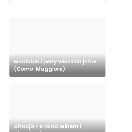
Mediolan i perły włoskich jezior
(Como, Maggiore)
Alzacja - Kraina Winem i