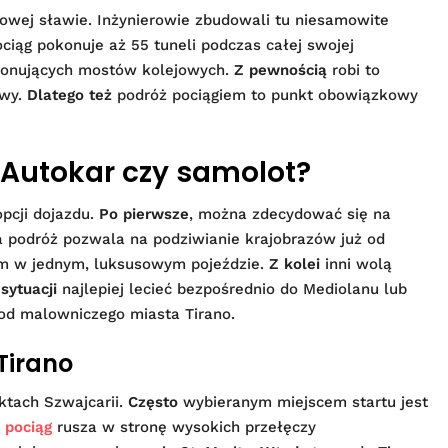
towej sławie. Inżynierowie zbudowali tu niesamowite
ciąg pokonuje aż 55 tuneli podczas całej swojej
mponujących mostów kolejowych.
Z pewnością
robi to
awy.
Dlatego też
podróż pociągiem to punkt obowiązkowy
 Autokar czy samolot?
pcji dojazdu.
Po pierwsze
, można zdecydować się na
 podróż pozwala na podziwianie krajobrazów już od
em w jednym, luksusowym pojeździe.
Z kolei
inni wolą
sytuacji
najlepiej lecieć bezpośrednio do Mediolanu lub
ę od malowniczego miasta Tirano.
 Tirano
ktach Szwajcarii.
Często
wybieranym miejscem startu jest
 pociąg
rusza w stronę wysokich przełęczy