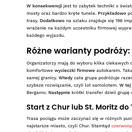
W konsekwencji
jest to zabytek techniki o świa
mosty oraz bardzo kręte tunele.
Przykładowo
po
trasy.
Dodatkowo
na szlaku znajduje się 196 i
wrażenie na każdym uczestniku firmowej wypr
każdego wyjazdu.
Różne warianty podróży:
Organizatorzy mają do wyboru kilka ciekawych o
komfortowe
wycieczki firmowe
autokarem. Taka
samej granicy.
Wtedy
cała grupa podróżuje raz
szybsze rozwiązanie, czyli lot samolotem.
W tej 
Bergamo.
Następnie
krótki transfer dzieli grup
Start z Chur lub St. Moritz do
Trasa pociągu może zaczynać się w różnych pun
najstarsze miasto, czyli Chur. Stamtąd
czerwony