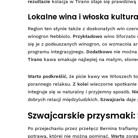
rezultacie
kolacja w Tirano staje się prawdziwą 
Lokalne wina i włoska kultur
Region ten słynie także z doskonałych win cze
winogron Nebbiolo.
Przykładowo
wino Sforzato d
się je z podsuszanych winogron, co wzmacnia a
programu integracyjnego.
Dodatkowo
nie można
Tirano
kawa smakuje najlepiej na małym, słone
Warto podkreślić
, że picie kawy we Włoszech to
porannego relaksu.
Z kolei
wieczorne spotkanie 
integruje się w naturalny i przyjemny sposób.
Ni
dobrych relacji międzyludzkich.
Szwajcaria
daje 
Szwajcarskie przysmaki: 
Po przejechaniu przez przełęcz Bernina trafiam
potrawa, której nie można pominąć.
Warto
zorga