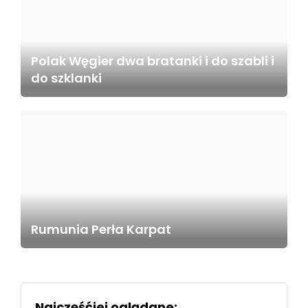
Polak Węgier dwa bratanki i do szabli i
do szklanki
Rumunia Perła Karpat
Najczęśćiej oglądane: