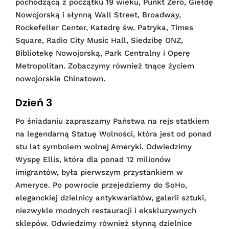
pochodzącą z początku 19 wieku, Punkt Zero, Giełdę
Nowojorską i słynną Wall Street, Broadway,
Rockefeller Center, Katedrę św. Patryka, Times
Square, Radio City Music Hall, Siedzibę ONZ,
Bibliotekę Nowojorską, Park Centralny i Operę
Metropolitan. Zobaczymy również tnące życiem
nowojorskie Chinatown.
Dzień 3
Po śniadaniu zapraszamy Państwa na rejs statkiem
na legendarną Statuę Wolności, która jest od ponad
stu lat symbolem wolnej Ameryki. Odwiedzimy
Wyspę Ellis, która dla ponad 12 milionów
imigrantów, była pierwszym przystankiem w
Ameryce. Po powrocie przejedziemy do SoHo,
eleganckiej dzielnicy antykwariatów, galerii sztuki,
niezwykle modnych restauracji i ekskluzywnych
sklepów. Odwiedzimy również słynną dzielnice