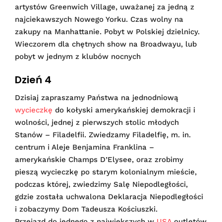
artystów Greenwich Village, uważanej za jedną z
najciekawszych Nowego Yorku. Czas wolny na
zakupy na Manhattanie. Pobyt w Polskiej dzielnicy.
Wieczorem dla chętnych show na Broadwayu, lub
pobyt w jednym z klubów nocnych
Dzień 4
Dzisiaj zapraszamy Państwa na jednodniową
wycieczkę
do kołyski amerykańskiej demokracji i
wolności, jednej z pierwszych stolic młodych
Stanów – Filadelfii. Zwiedzamy Filadelfię, m. in.
centrum i Aleje Benjamina Franklina –
amerykańskie Champs D’Elysee, oraz zrobimy
pieszą wycieczkę po starym kolonialnym mieście,
podczas której, zwiedzimy Salę Niepodległości,
gdzie została uchwalona Deklaracja Niepodległości
i zobaczymy Dom Tadeusza Kościuszki.
Przejazd do jednego z największych w
USA
outletów