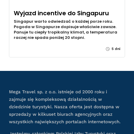
Wyjazd incentive do Singapuru
Singapur warto odwiedzać o każdej porze roku.
Pogoda w Singapurze dopisuje właściwie zawsze.
Panuje tu ciepły tropikalny klimat, a temperatura
raczej nie spada poniżej 20 stopni.
5 dni
Mega Travel sp. z o.o. istnieje od 2000 roku i
zajmuje się kompleksową działalnością w
dziedzinie turystyki. Nasza oferta jest dostępna w
sprzedaży w kilkuset biurach agencyjnych oraz
wszystkich największych portalach internetowych.
Jesteśmy członkiem Polskiej Izby Turystyki oraz