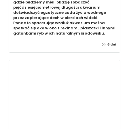
gdzie będziemy mieli okazję zobaczyć
pięćdziesięciometrowej długości akwarium i
doświadczyć egzotyczne cuda życia wodnego
przez zapierające dech w piersiach widoki.
Ponadto spacerując wzdłuż akwarium można
spotkać się oko w oko z rekinami, płaszczki i innymi
gatunkami ryb w ich naturalnym środowisku.
6 dni