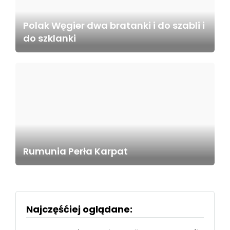
Polak Węgier dwa bratanki i do szabli i
do szklanki
Rumunia Perła Karpat
Najczęśćiej oglądane: