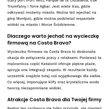
stary port (Port Vell), Parque de la Ciutadella, Łuk
Triumfalny i Torre Agbar. Jest wiele tras, gdzie
odkrywać możemy miasto. Można też wjechać na
górę Montjuic, gdzie można podziwiać wspaniałe
widoki na miasto i Morze Śródziemne.
Dlaczego warto jechać na wycieczkę
firmową na Costa Brava?
Wycieczka firmowa na Costa Brava to doskonała
okazja do połączenia pracy z relaksem. Ponieważ ta
malownicza część Katalonii oferuje piękne plaże,
sprzyja ona integracji zespołu. W rezultacie każdy
uczestnik znajdzie tutaj coś wyjątkowego dla siebie.
Co więcej, imponujące klify oraz krystaliczna woda
tworzą niezapomniane widoki.
Atrakcje Costa Brava dla Twojej firmy
Region ten zachwyca nie tylko przyrodą, ale również