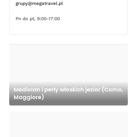
grupy@megatravel.pl
Pn do pt, 9:00-17:00
Mediolan i perły włoskich jezior (Como,
Maggiore)