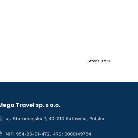
Strona 8 z 11
Mega Travel sp. z o.o.
ul. Staromiejska 7, 40-013 Katowice, Polska
NIP: 954-23-61-472, KRS: 0000149794