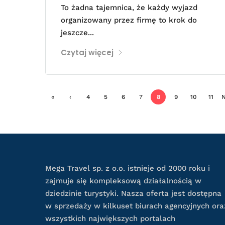
To żadna tajemnica, że każdy wyjazd
organizowany przez firmę to krok do
jeszcze...
Czytaj więcej
«
‹
4
5
6
7
8
9
10
11
N
First
Previ
ous
Mega Travel sp. z o.o. istnieje od 2000 roku i
zajmuje się kompleksową działalnością w
dziedzinie turystyki. Nasza oferta jest dostępna
w sprzedaży w kilkuset biurach agencyjnych ora
wszystkich największych portalach