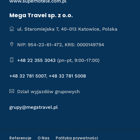
www.superhotele.com.pl
Mega Travel sp. z o.o.
ul. Staromiejska 7, 40-013 Katowice, Polska
NIP: 954-23-61-472, KRS: 0000149794
+48 22 355 3043
(pn-pt, 9:00-17:00)
+48 32 781 5007
,
+48 32 781 5008
Dział wyjazdów grupowych
grupy@megatravel.pl
Referencje
O Nas
Polityka prywatności