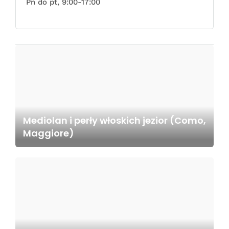
Pn do pt, 9:00-17:00
Mediolan i perły włoskich jezior (Como,
Maggiore)