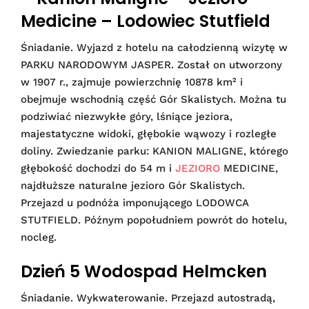
Medicine – Lodowiec Stutfield
Śniadanie. Wyjazd z hotelu na całodzienną wizytę w
PARKU NARODOWYM JASPER. Został on utworzony
w 1907 r., zajmuje powierzchnię 10878 km² i
obejmuje wschodnią część Gór Skalistych. Można tu
podziwiać niezwykłe góry, lśniące jeziora,
majestatyczne widoki, głębokie wąwozy i rozległe
doliny. Zwiedzanie parku: KANION MALIGNE, którego
głębokość dochodzi do 54 m i
JEZIORO
MEDICINE,
najdłuższe naturalne jezioro Gór Skalistych.
Przejazd u podnóża imponującego LODOWCA
STUTFIELD. Późnym popołudniem powrót do hotelu,
nocleg.
Dzień 5 Wodospad Helmcken
Śniadanie. Wykwaterowanie. Przejazd autostradą,