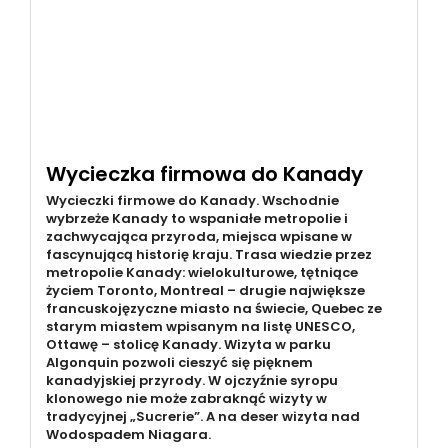
Wycieczka firmowa do Kanady
Wycieczki firmowe do Kanady. Wschodnie
wybrzeże Kanady to wspaniałe metropolie i
zachwycająca przyroda, miejsca wpisane w
fascynującą historię kraju. Trasa wiedzie przez
metropolie Kanady: wielokulturowe, tętniące
życiem Toronto, Montreal – drugie największe
francuskojęzyczne miasto na świecie, Quebec ze
starym miastem wpisanym na listę UNESCO,
Ottawę – stolicę Kanady. Wizyta w parku
Algonquin pozwoli cieszyć się pięknem
kanadyjskiej przyrody. W ojczyźnie syropu
klonowego nie może zabraknąć wizyty w
tradycyjnej „Sucrerie”. A na deser wizyta nad
Wodospadem Niagara.