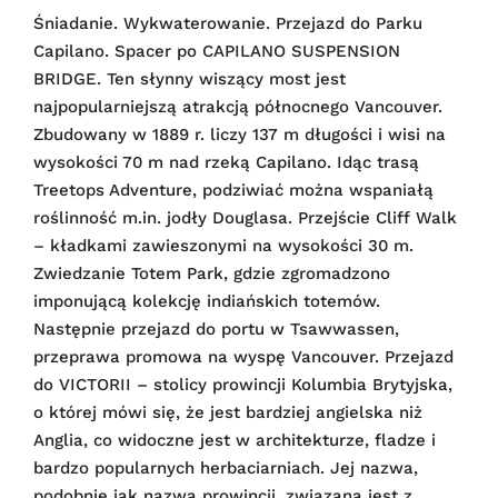
Śniadanie. Wykwaterowanie. Przejazd do Parku
Capilano. Spacer po CAPILANO SUSPENSION
BRIDGE. Ten słynny wiszący most jest
najpopularniejszą atrakcją północnego Vancouver.
Zbudowany w 1889 r. liczy 137 m długości i wisi na
wysokości 70 m nad rzeką Capilano. Idąc trasą
Treetops Adventure, podziwiać można wspaniałą
roślinność m.in. jodły Douglasa. Przejście Cliff Walk
– kładkami zawieszonymi na wysokości 30 m.
Zwiedzanie Totem Park, gdzie zgromadzono
imponującą kolekcję indiańskich totemów.
Następnie przejazd do portu w Tsawwassen,
przeprawa promowa na wyspę Vancouver. Przejazd
do VICTORII – stolicy prowincji Kolumbia Brytyjska,
o której mówi się, że jest bardziej angielska niż
Anglia, co widoczne jest w architekturze, fladze i
bardzo popularnych herbaciarniach. Jej nazwa,
podobnie jak nazwa prowincji, związana jest z