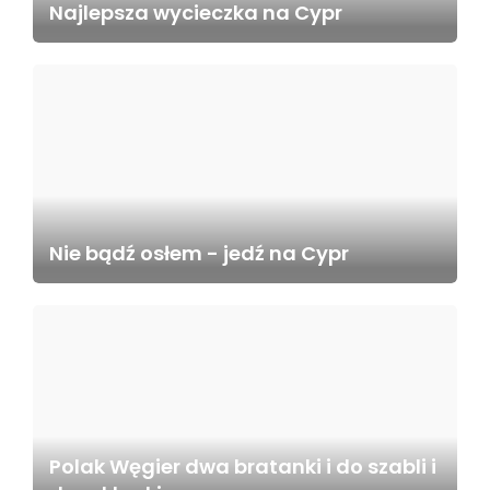
Najlepsza wycieczka na Cypr
Nie bądź osłem - jedź na Cypr
Polak Węgier dwa bratanki i do szabli i