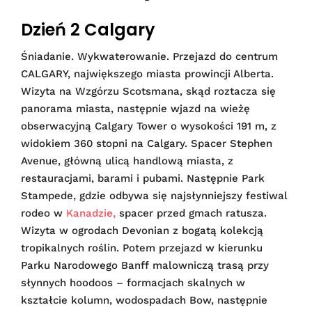
Dzień 2 Calgary
Śniadanie. Wykwaterowanie. Przejazd do centrum
CALGARY, największego miasta prowincji Alberta.
Wizyta na Wzgórzu Scotsmana, skąd roztacza się
panorama miasta, następnie wjazd na wieżę
obserwacyjną Calgary Tower o wysokości 191 m, z
widokiem 360 stopni na Calgary. Spacer Stephen
Avenue, główną ulicą handlową miasta, z
restauracjami, barami i pubami. Następnie Park
Stampede, gdzie odbywa się najsłynniejszy festiwal
rodeo w
Kanadzie,
spacer przed gmach ratusza.
Wizyta w ogrodach Devonian z bogatą kolekcją
tropikalnych roślin. Potem przejazd w kierunku
Parku Narodowego Banff malowniczą trasą przy
słynnych hoodoos – formacjach skalnych w
kształcie kolumn, wodospadach Bow, następnie