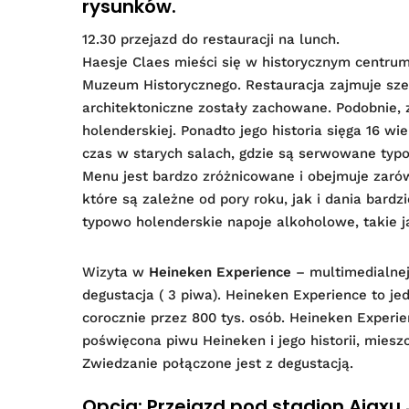
rysunków.
12.30 przejazd do restauracji na lunch.
Haesje Claes mieści się w historycznym centru
Muzeum Historycznego. Restauracja zajmuje sze
architektoniczne zostały zachowane. Podobnie,
holenderskiej. Ponadto jego historia sięga 16 wi
czas w starych salach, gdzie są serwowane typ
Menu jest bardzo zróżnicowane i obejmuje zarów
które są zależne od pory roku, jak i dania bard
typowo holenderskie napoje alkoholowe, takie jak
Wizyta w
Heineken Experience
– multimedialnej
degustacja ( 3 piwa). Heineken Experience to j
corocznie przez 800 tys. osób. Heineken Exper
poświęcona piwu Heineken i jego historii, mie
Zwiedzanie połączone jest z degustacją.
Opcja: Przejazd pod stadion Ajaxu 