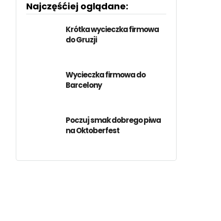
Najczęśćiej oglądane:
Krótka wycieczka firmowa
do Gruzji
Wycieczka firmowa do
Barcelony
Poczuj smak dobrego piwa
na Oktoberfest