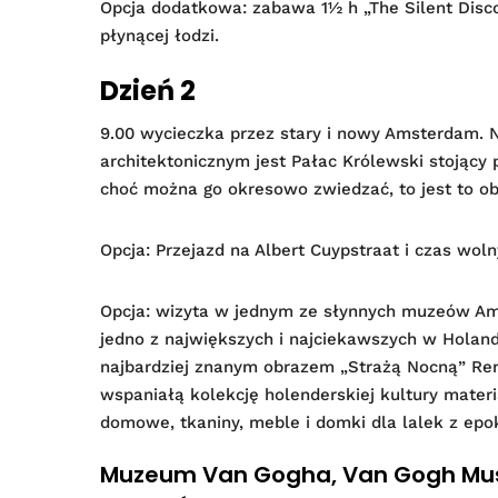
Opcja dodatkowa: zabawa 1½ h „The Silent Disco
płynącej łodzi.
Dzień 2
9.00 wycieczka przez stary i nowy Amsterdam.
architektonicznym jest Pałac Królewski stojący p
choć można go okresowo zwiedzać, to jest to ob
Opcja: Przejazd na Albert Cuypstraat i czas wo
Opcja: wizyta w jednym ze słynnych muzeów A
jedno z największych i najciekawszych w Holand
najbardziej znanym obrazem „Strażą Nocną” Remb
wspaniałą kolekcję holenderskiej kultury materi
domowe, tkaniny, meble i domki dla lalek z epok
Muzeum Van Gogha, Van Gogh Muse