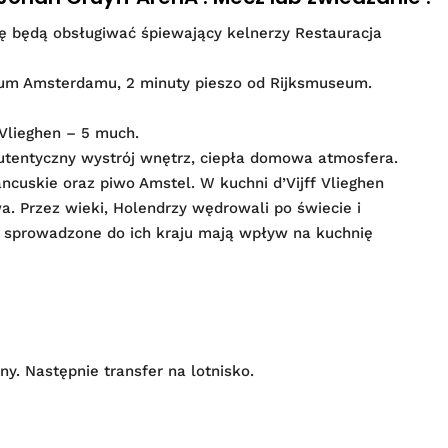
upę będą obsługiwać śpiewający kelnerzy Restauracja
trum Amsterdamu, 2 minuty pieszo od Rijksmuseum.
f Vlieghen – 5 much.
Autentyczny wystrój wnętrz, ciepła domowa atmosfera.
ncuskie oraz piwo Amstel. W kuchni d’Vijff Vlieghen
a. Przez wieki, Holendrzy wędrowali po świecie i
y sprowadzone do ich kraju mają wpływ na kuchnię
y. Następnie transfer na lotnisko.