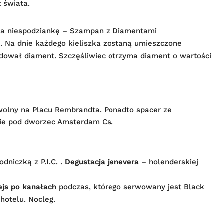
 świata.
 na niespodziankę – Szampan z Diamentami
 Na dnie każdego kieliszka zostaną umieszczone
jdował diament. Szczęśliwiec otrzyma diament o wartości
 wolny na Placu Rembrandta. Ponadto spacer ze
cie pod dworzec Amsterdam Cs.
dniczką z P.I.C. .
Degustacja jenevera
– holenderskiej
ejs po kanałach
podczas, którego serwowany jest Black
hotelu. Nocleg.