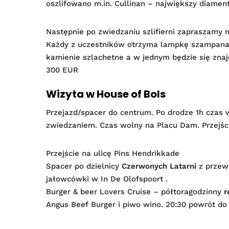
oszlifowano m.in. Cullinan – największy diament
Następnie po zwiedzaniu szlifierni zapraszamy
Każdy z uczestników otrzyma lampkę szampana.
kamienie szlachetne a w jednym będzie się zna
300 EUR
Wizyta w House of Bols
Przejazd/spacer do centrum. Po drodze 1h czas
zwiedzaniem. Czas wolny na Placu Dam. Przejś
Przejście na ulicę Pins Hendrikkade
Spacer po dzielnicy
Czerwonych Latarni
z przewo
jałowcówki w In De Olofspoort .
Burger & beer Lovers Cruise – półtoragodzinny
r
Angus Beef Burger i piwo wino. 20:30 powrót do 