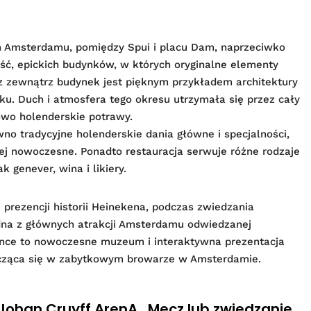
m Amsterdamu, pomiędzy Spui i placu Dam, naprzeciwko
ść, epickich budynków, w których oryginalne elementy
 z zewnątrz budynek jest pięknym przykładem architektury
eku. Duch i atmosfera tego okresu utrzymała się przez cały
owo holenderskie potrawy.
no tradycyjne holenderskie dania główne i specjalności,
ziej nowoczesne. Ponadto restauracja serwuje różne rodzaje
 genever, wina i likiery.
 prezencji historii Heinekena, podczas zwiedzania
edna z głównych atrakcji Amsterdamu odwiedzanej
ience to nowoczesne muzeum i interaktywna prezentacja
szcząca się w zabytkowym browarze w Amsterdamie.
Johan Cruyff ArenA . Mecz lub zwiedzanie .