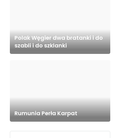
Polak Węgier dwa bratanki i do
szabli i do szklanki
Rumunia Perła Karpat