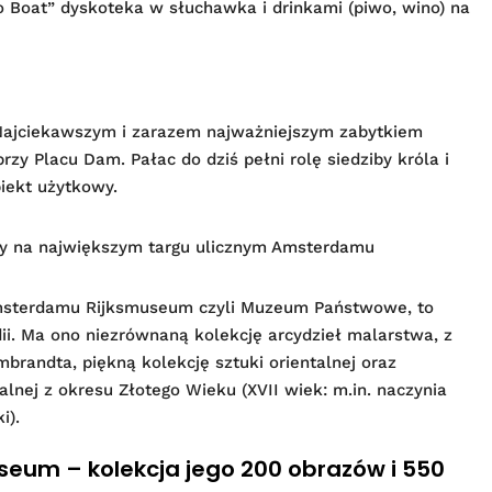
 Boat” dyskoteka w słuchawka i drinkami (piwo, wino) na
 Najciekawszym i zarazem najważniejszym zabytkiem
rzy Placu Dam. Pałac do dziś pełni rolę siedziby króla i
iekt użytkowy.
lny na największym targu ulicznym Amsterdamu
msterdamu Rijksmuseum czyli Muzeum Państwowe, to
ii. Ma ono niezrównaną kolekcję arcydzieł malarstwa, z
randta, piękną kolekcję sztuki orientalnej oraz
alnej z okresu Złotego Wieku (XVII wiek: m.in. naczynia
i).
um – kolekcja jego 200 obrazów i 550