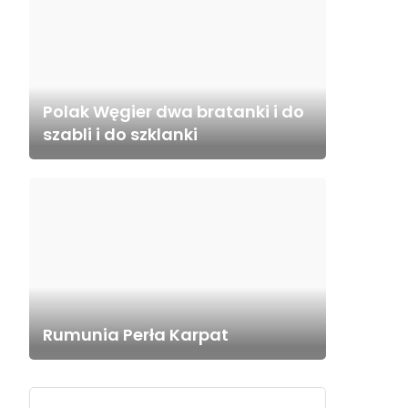
Polak Węgier dwa bratanki i do
szabli i do szklanki
Rumunia Perła Karpat