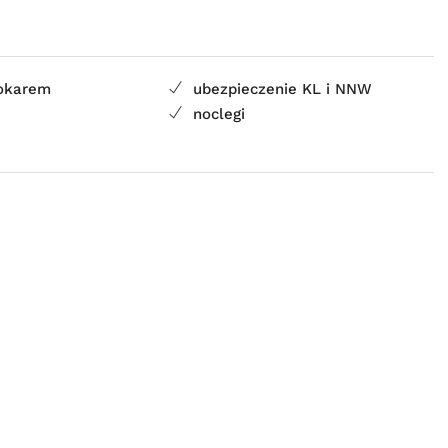
tokarem
ubezpieczenie KL i NNW
a
noclegi