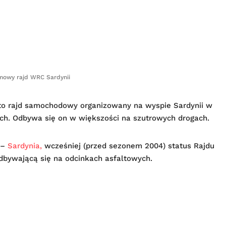
mowy rajd WRC Sardynii
na) to rajd samochodowy organizowany na wyspie Sardynii w
zech. Odbywa się on w większości na szutrowych drogach.
 –
Sardynia,
wcześniej (przed sezonem 2004) status Rajdu
dbywającą się na odcinkach asfaltowych.