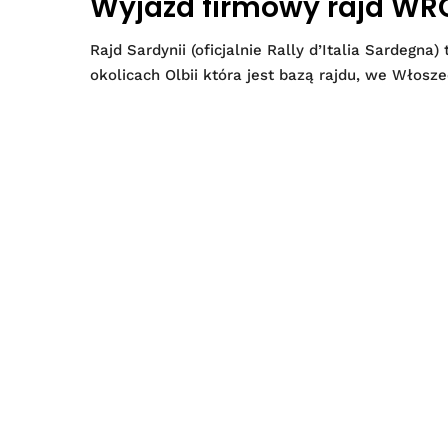
Wyjazd firmowy rajd WRC
Rajd Sardynii (oficjalnie Rally d’Italia Sardeg
okolicach Olbii która jest bazą rajdu, we Włos