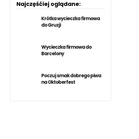
Najczęśćiej oglądane:
Krótka wycieczka firmowa
do Gruzji
Wycieczka firmowa do
Barcelony
Poczuj smak dobrego piwa
na Oktoberfest