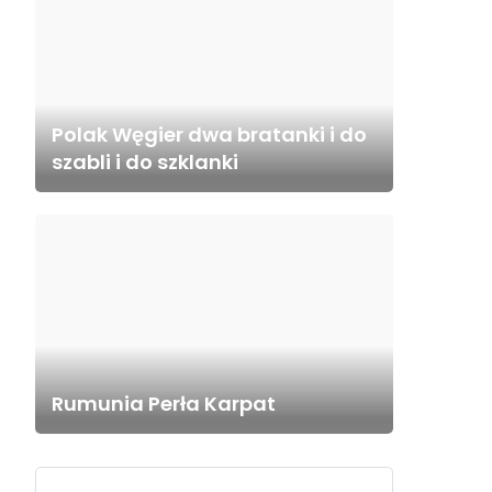
Polak Węgier dwa bratanki i do
szabli i do szklanki
Rumunia Perła Karpat