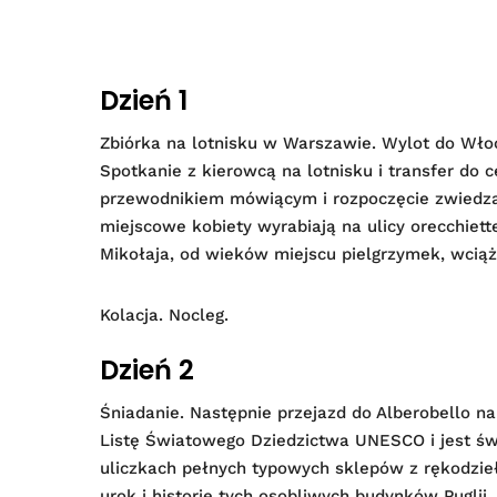
Dzień 1
Zbiórka na lotnisku w Warszawie. Wylot do Wło
Spotkanie z kierowcą na lotnisku i transfer do c
przewodnikiem mówiącym i rozpoczęcie zwiedzani
miejscowe kobiety wyrabiają na ulicy orecchiet
Mikołaja, od wieków miejscu pielgrzymek, wciąż
Kolacja. Nocleg.
Dzień 2
Śniadanie. Następnie przejazd do Alberobello n
Listę Światowego Dziedzictwa UNESCO i jest świ
uliczkach pełnych typowych sklepów z rękodzieł
urok i historię tych osobliwych budynków Puglii