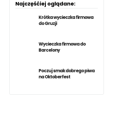
Najczęśćiej oglądane:
Krótka wycieczka firmowa
do Gruzji
Wycieczka firmowa do
Barcelony
Poczuj smak dobrego piwa
na Oktoberfest