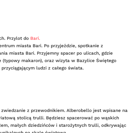
ch. Przylot do
Bari.
entrum miasta Bari. Po przyjeździe, spotkanie z
a miasta Bari. Przyjemny spacer po ulicach, gdzie
te (typowy makaron), oraz wizyta w Bazylice Świętego
 przyciągającym ludzi z całego świata.
a zwiedzanie z przewodnikiem. Alberobello jest wpisane na
atową stolicą trulli. Będziesz spacerować po wąskich
em, małych dziedzińców i starożytnych trulli, odkrywając
, unikalnych na skalę światową.