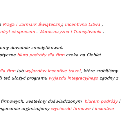
że
Praga i Jarmark Świąteczny
,
Incentivna Litwa
,
adryt ekspresem
.
Wołoszczyzna i Transylwania
.
my dowolnie zmodyfikować.
istyczne
biuro podróży dla firm
czeka na Ciebie!
la firm
lub
wyjazdów incentive travel
, które zrobiliśmy
li też ułożyć programu
wyjazdu integracyjnego
zgodny z
w firmowych. Jesteśmy doświadczonym
biurem podróży
i
esjonalnie organizujemy
wycieczki firmowe
i
incentive