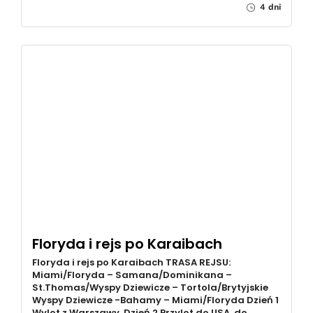
4 dni
Floryda i rejs po Karaibach
Floryda i rejs po Karaibach TRASA REJSU:
Miami/Floryda – Samana/Dominikana –
St.Thomas/Wyspy Dziewicze – Tortola/Brytyjskie
Wyspy Dziewicze -Bahamy – Miami/Floryda Dzień 1
Wylot z Warszawy. Dzień 2 Przylot do USA, do