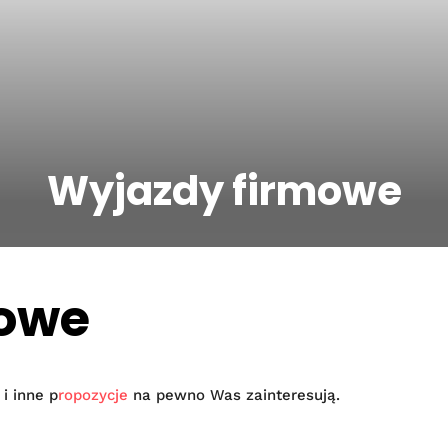
Wyjazdy firmowe
mowe
i inne p
ropozycje
na pewno Was zainteresują.